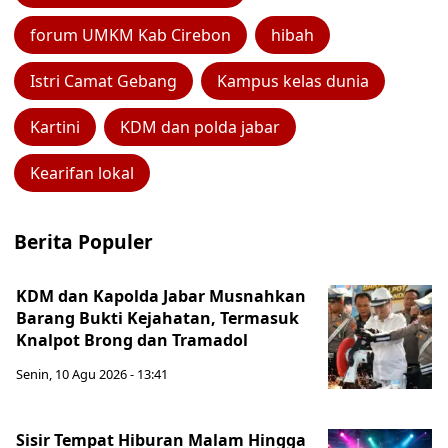
forum UMKM Kab Cirebon
hibah
Istri Camat Gebang
Kampus kelas dunia
Kartini
KDM dan polda jabar
Kearifan lokal
Berita Populer
KDM dan Kapolda Jabar Musnahkan
Barang Bukti Kejahatan, Termasuk
Knalpot Brong dan Tramadol
Senin, 10 Agu 2026 - 13:41
Sisir Tempat Hiburan Malam Hingga