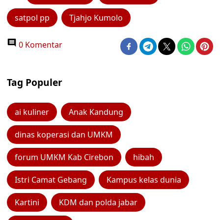
satpol pp
Tjahjo Kumolo
0 Komentar
Tag Populer
ai kuliner
Anak Kandung
dinas koperasi dan UMKM
forum UMKM Kab Cirebon
hibah
Istri Camat Gebang
Kampus kelas dunia
Kartini
KDM dan polda jabar