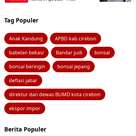
Tag Populer
Anak Kandung
APBD kab cirebon
babelan bekasi
Bandar judi
bonsai
bonsai beringin
bonsai jepang
deflasi jabar
direktur dan dewas BUMD kota cirebon
ekspor impor
Berita Populer