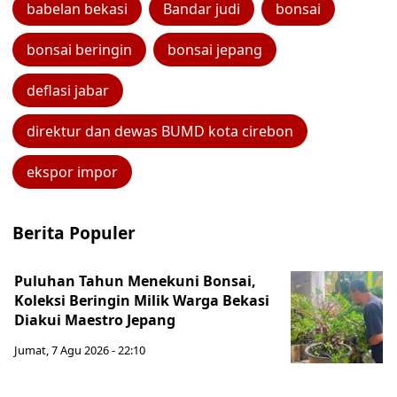
babelan bekasi
Bandar judi
bonsai
bonsai beringin
bonsai jepang
deflasi jabar
direktur dan dewas BUMD kota cirebon
ekspor impor
Berita Populer
Puluhan Tahun Menekuni Bonsai,
Koleksi Beringin Milik Warga Bekasi
Diakui Maestro Jepang
Jumat, 7 Agu 2026 - 22:10