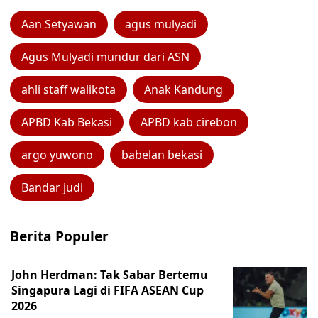
Aan Setyawan
agus mulyadi
Agus Mulyadi mundur dari ASN
ahli staff walikota
Anak Kandung
APBD Kab Bekasi
APBD kab cirebon
argo yuwono
babelan bekasi
Bandar judi
Berita Populer
John Herdman: Tak Sabar Bertemu
Singapura Lagi di FIFA ASEAN Cup
2026