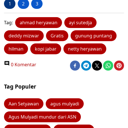
1
2
3
Tag:
ahmad heryawan
ayi sutedja
deddy mizwar
Gratis
gunung puntang
hilman
kopi jabar
netty heryawan
0 Komentar
Tag Populer
Aan Setyawan
agus mulyadi
Agus Mulyadi mundur dari ASN