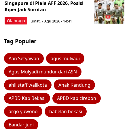
Singapura di Piala AFF 2026, Posisi
Kiper Jadi Sorotan
Olahraga
Jumat, 7 Agu 2026 - 14:41
Tag Populer
Aan Setyawan
agus mulyadi
Agus Mulyadi mundur dari ASN
ahli staff walikota
Anak Kandung
APBD Kab Bekasi
APBD kab cirebon
argo yuwono
babelan bekasi
Bandar judi