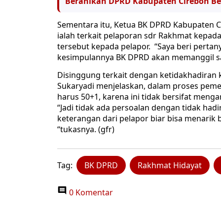
Beranikah DPRD Kabupaten Cirebon Be
Sementara itu, Ketua BK DPRD Kabupaten C
ialah terkait pelaporan sdr Rakhmat kepad
tersebut kepada pelapor. “Saya beri perta
kesimpulannya BK DPRD akan memanggil saks
Disinggung terkait dengan ketidakhadiran 
Sukaryadi menjelaskan, dalam proses pemer
harus 50+1, karena ini tidak bersifat men
“Jadi tidak ada persoalan dengan tidak had
keterangan dari pelapor biar bisa menarik
“tukasnya. (gfr)
Tag:
BK DPRD
Rakhmat Hidayat
0 Komentar