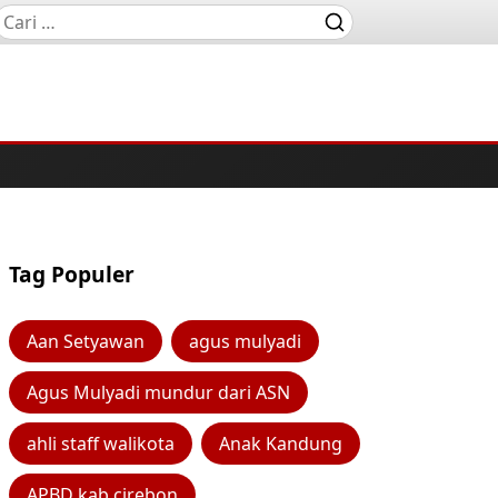
Tag Populer
Aan Setyawan
agus mulyadi
Agus Mulyadi mundur dari ASN
ahli staff walikota
Anak Kandung
APBD kab cirebon