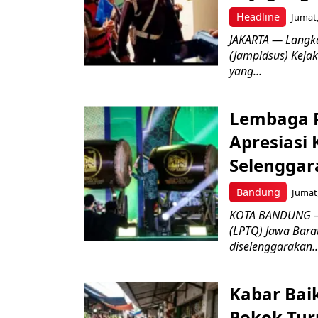
Headline
Jumat,
JAKARTA — Langk
(Jampidsus) Kejak
yang...
Lembaga P
Apresiasi
Selenggar
Bandung
Jumat,
KOTA BANDUNG –
(LPTQ) Jawa Bara
diselenggarakan..
Kabar Bai
Pokok Turu