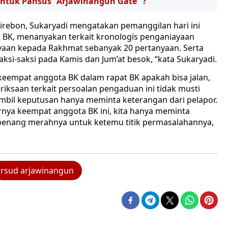
ntuk Pansus “Arjawinangun Gate” ?
irebon, Sukaryadi mengatakan pemanggilan hari ini
a BK, menanyakan terkait kronologis penganiayaan
nyaan kepada Rakhmat sebanyak 20 pertanyaan. Serta
i-saksi pada Kamis dan Jum’at besok, “kata Sukaryadi.
keempat anggota BK dalam rapat BK apakah bisa jalan,
iksaan terkait persoalan pengaduan ini tidak musti
gambil keputusan hanya meminta keterangan dari pelapor.
irnya keempat anggota BK ini, kita hanya meminta
 benang merahnya untuk ketemu titik permasalahannya,
rsud arjawinangun