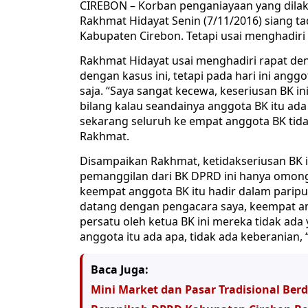
CIREBON – Korban penganiayaan yang dila
Rakhmat Hidayat Senin (7/11/2016) siang 
Kabupaten Cirebon. Tetapi usai menghadir
Rakhmat Hidayat usai menghadiri rapat de
dengan kasus ini, tetapi pada hari ini angg
saja. “Saya sangat kecewa, keseriusan BK i
bilang kalau seandainya anggota BK itu ad
sekarang seluruh ke empat anggota BK tida
Rakhmat.
Disampaikan Rakhmat, ketidakseriusan BK
pemanggilan dari BK DPRD ini hanya omong b
keempat anggota BK itu hadir dalam paripu
datang dengan pengacara saya, keempat ang
persatu oleh ketua BK ini mereka tidak ad
anggota itu ada apa, tidak ada keberanian,
Baca Juga:
Mini Market dan Pasar Tradisional Ber