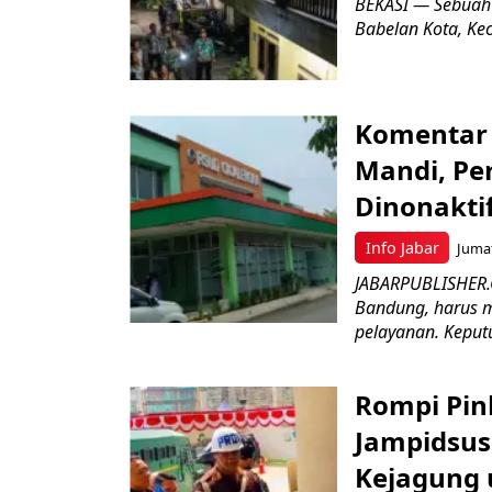
BEKASI — Sebuah
Babelan Kota, Ke
Komentar 
Mandi, Pe
Dinonakti
Info Jabar
Jumat
JABARPUBLISHER.
Bandung, harus m
pelayanan. Keputu
Rompi Pin
Jampidsus 
Kejagung 