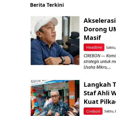
Berita Terkini
Akseleras
Dorong UM
Masif
Headline
Sabtu,
CIREBON — Komis
strategis untuk
Usaha Mikro,...
Langkah T
Staf Ahli 
Kuat Pilk
Cirebon
Sabtu, 