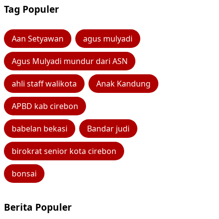
Tag Populer
Aan Setyawan
agus mulyadi
Agus Mulyadi mundur dari ASN
ahli staff walikota
Anak Kandung
APBD kab cirebon
babelan bekasi
Bandar judi
birokrat senior kota cirebon
bonsai
Berita Populer