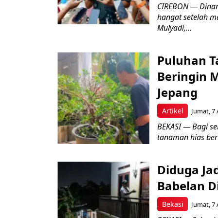
CIREBON — Dinami
hangat setelah ma
Mulyadi,...
Puluhan T
Beringin 
Jepang
Artikel
Jumat, 7 
BEKASI — Bagi se
tanaman hias ber
Diduga Ja
Babelan D
Bekasi
Jumat, 7 