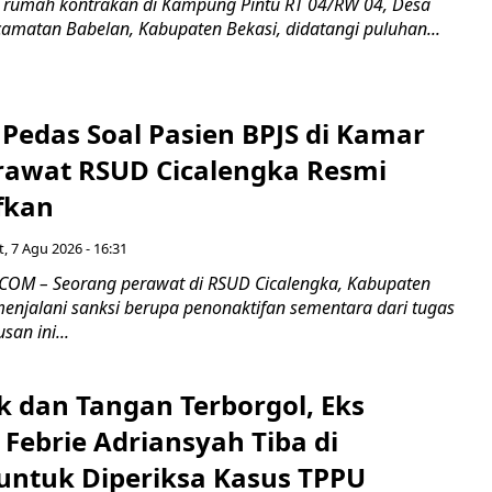
 rumah kontrakan di Kampung Pintu RT 04/RW 04, Desa
camatan Babelan, Kabupaten Bekasi, didatangi puluhan...
Pedas Soal Pasien BPJS di Kamar
rawat RSUD Cicalengka Resmi
fkan
, 7 Agu 2026 - 16:31
COM – Seorang perawat di RSUD Cicalengka, Kabupaten
enjalani sanksi berupa penonaktifan sementara dari tugas
san ini...
k dan Tangan Terborgol, Eks
Febrie Adriansyah Tiba di
untuk Diperiksa Kasus TPPU