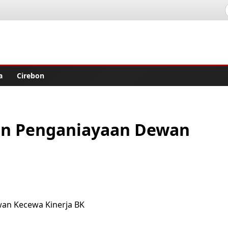
lisher
a
Cirebon
ban Penganiayaan Dewan