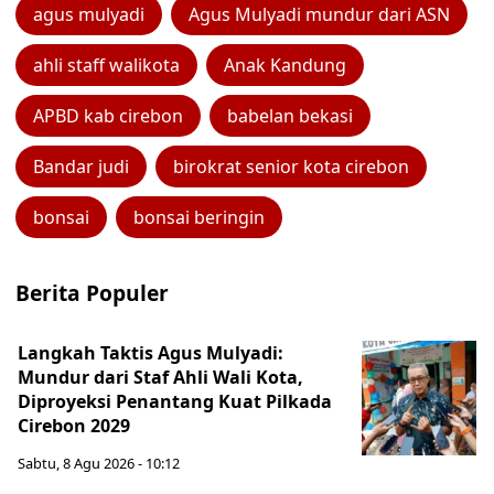
agus mulyadi
Agus Mulyadi mundur dari ASN
ahli staff walikota
Anak Kandung
APBD kab cirebon
babelan bekasi
Bandar judi
birokrat senior kota cirebon
bonsai
bonsai beringin
Berita Populer
Langkah Taktis Agus Mulyadi:
Mundur dari Staf Ahli Wali Kota,
Diproyeksi Penantang Kuat Pilkada
Cirebon 2029
Sabtu, 8 Agu 2026 - 10:12