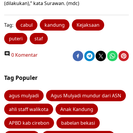
(dilakukan),” kata Surawan. (mdc)
Tag:
cabul
kandung
Kejaksaan
puteri
staf
0 Komentar
Tag Populer
agus mulyadi
Agus Mulyadi mundur dari ASN
ahli staff walikota
Anak Kandung
APBD kab cirebon
babelan bekasi