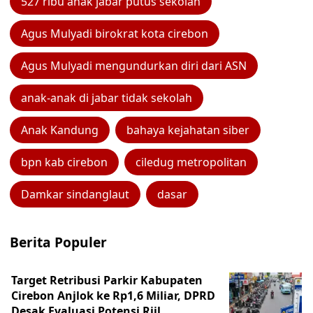
527 ribu anak jabar putus sekolah
Agus Mulyadi birokrat kota cirebon
Agus Mulyadi mengundurkan diri dari ASN
anak-anak di jabar tidak sekolah
Anak Kandung
bahaya kejahatan siber
bpn kab cirebon
ciledug metropolitan
Damkar sindanglaut
dasar
Berita Populer
Target Retribusi Parkir Kabupaten
Cirebon Anjlok ke Rp1,6 Miliar, DPRD
Desak Evaluasi Potensi Riil