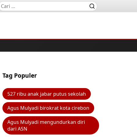
Tag Populer
527 ribu anak jabar putus sekolah
Agus Mulyadi birokrat kota cirebon
Agus Mulyadi mengundurkan diri
dari ASN