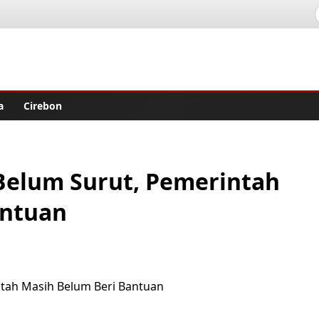
lisher
a
Cirebon
Belum Surut, Pemerintah
antuan