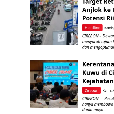
Target Ret
Anjlok ke 
Potensi Rii
Headline
Kamis,
CIREBON – Dewan
menyoroti tajam 
dan mengoptimal
Kerentana
Kuwu di C
Kejahatan
Cirebon
Kamis, 
CIREBON — Pesatn
hanya membawa k
dunia maya...