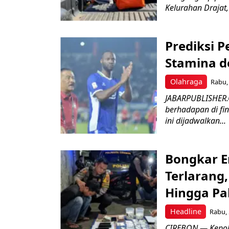
Kelurahan Drajat,
Prediksi 
Stamina d
Olahraga
Rabu, 
JABARPUBLISHER.
berhadapan di fin
ini dijadwalkan...
Bongkar E
Terlarang,
Hingga Pa
Headline
Rabu, 
​CIREBON — Kepoli