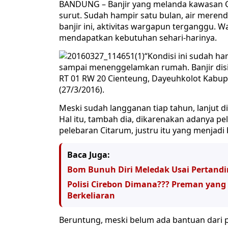
BANDUNG – Banjir yang melanda kawasan 
surut. Sudah hampir satu bulan, air mere
banjir ini, aktivitas wargapun terganggu. 
mendapatkan kebutuhan sehari-harinya.
“Kondisi ini sudah h
sampai menenggelamkan rumah. Banjir disi
RT 01 RW 20 Cienteung, Dayeuhkolot Kabup
(27/3/2016).
Meski sudah langganan tiap tahun, lanjut 
Hal itu, tambah dia, dikarenakan adanya p
pelebaran Citarum, justru itu yang menjadi 
Baca Juga:
Bom Bunuh Diri Meledak Usai Pertandi
Polisi Cirebon Dimana??? Preman yan
Berkeliaran
Beruntung, meski belum ada bantuan dari 