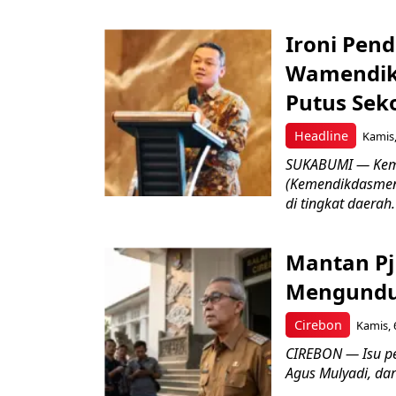
Ironi Pend
Wamendik
Putus Seko
Headline
Kamis,
SUKABUMI — Keme
(Kemendikdasmen)
di tingkat daerah.
Mantan Pj
Mengundur
Cirebon
Kamis, 
CIREBON — Isu pe
Agus Mulyadi, dar