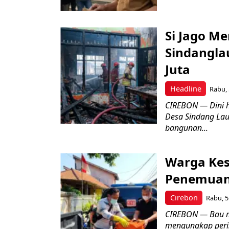
Si Jago M
Sindangla
Juta
Headline
Rabu, 
CIREBON — Dini 
Desa Sindang La
bangunan...
Warga Kes
Penemuan
Cirebon
Rabu, 5
CIREBON — Bau me
mengungkap peri