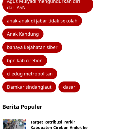
Agus Mulyadi mengundurkan diri
dari ASN
anak-anak di jabar tidak sekolah
Anak Kandung
bahaya kejahatan siber
bpn kab cirebon
ciledug metropolitan
Damkar sindanglaut
dasar
Berita Populer
Target Retribusi Parkir
Kabupaten Cirebon Anjlok ke