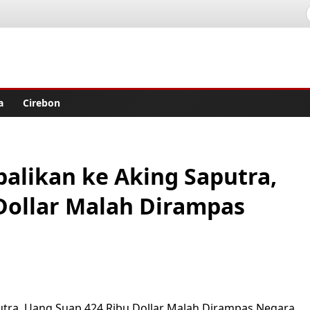
lisher
a
Cirebon
likan ke Aking Saputra,
Dollar Malah Dirampas