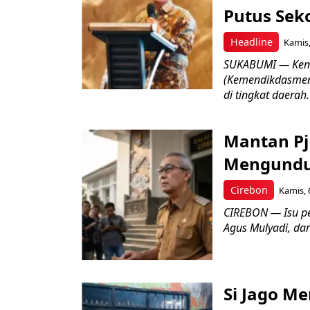
Putus Seko
Headline
Kamis,
SUKABUMI — Keme
(Kemendikdasmen)
di tingkat daerah.
Mantan Pj
Mengundur
Cirebon
Kamis, 
CIREBON — Isu pe
Agus Mulyadi, dar
Si Jago M