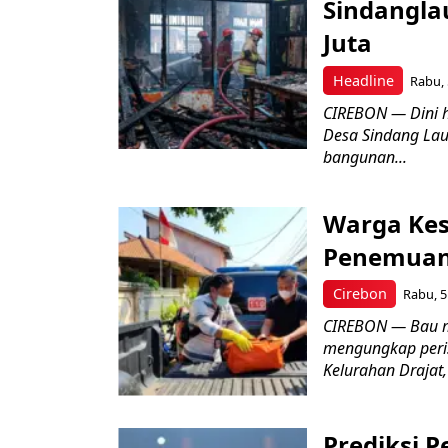
Sindangla
Juta
Headline
Rabu, 
CIREBON — Dini 
Desa Sindang La
bangunan...
Warga Kes
Penemuan
Cirebon
Rabu, 5
CIREBON — Bau me
mengungkap peri
Kelurahan Drajat,
Prediksi 