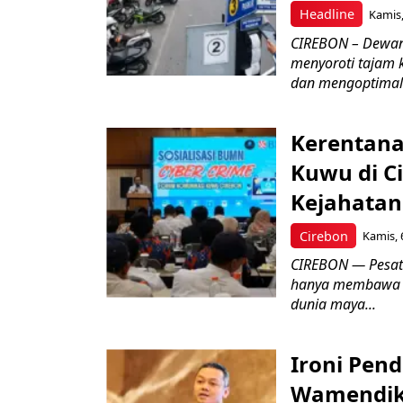
Headline
Kamis,
CIREBON – Dewan
menyoroti tajam 
dan mengoptimal
Kerentana
Kuwu di C
Kejahatan
Cirebon
Kamis, 
CIREBON — Pesatn
hanya membawa k
dunia maya...
Ironi Pend
Wamendik