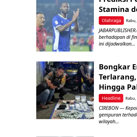
Stamina d
Olahraga
Rabu, 
JABARPUBLISHER.
berhadapan di fin
ini dijadwalkan...
Bongkar E
Terlarang,
Hingga Pa
Headline
Rabu, 
​CIREBON — Kepoli
gempuran terhada
wilayah...