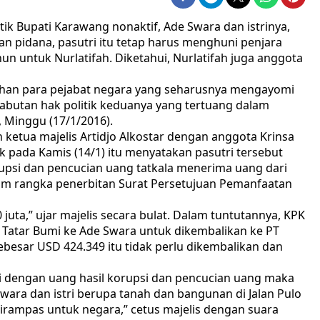
 Bupati Karawang nonaktif, Ade Swara dan istrinya,
n pidana, pasutri itu tetap harus menghuni penjara
un untuk Nurlatifah. Diketahui, Nurlatifah juga anggota
kahan para pejabat negara yang seharusnya mengayomi
cabutan hak politik keduanya yang tertuang dalam
 Minggu (17/1/2016).
leh ketua majelis Artidjo Alkostar dengan anggota Krinsa
pada Kamis (14/1) itu menyatakan pasutri tersebut
rupsi dan pencucian uang tatkala menerima uang dari
lam rangka penerbitan Surat Persetujuan Pemanfaatan
juta,” ujar majelis secara bulat. Dalam tuntutannya, KPK
 Tatar Bumi ke Ade Swara untuk dikembalikan ke PT
esar USD 424.349 itu tidak perlu dikembalikan dan
eli dengan uang hasil korupsi dan pencucian uang maka
ara dan istri berupa tanah dan bangunan di Jalan Pulo
 dirampas untuk negara,” cetus majelis dengan suara