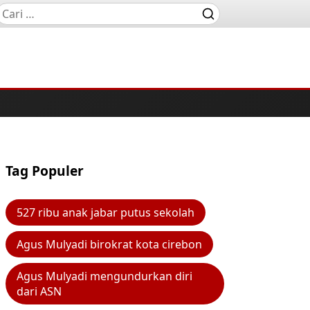
Tag Populer
527 ribu anak jabar putus sekolah
Agus Mulyadi birokrat kota cirebon
Agus Mulyadi mengundurkan diri
dari ASN