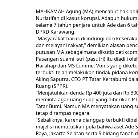
MAHKAMAH Agung (MA) mencabut hak politik
Nurlatifah di kasus korupsi. Adapun hukuma
selama 7 tahun penjara untuk Ade dan 6 tah
DPRD Karawang.
“Masyarakat harus dilindungi dari kesera
dan melayani rakyat,” demikian alasan pen
putusan MA sebagaimana dikutip detikcom,
Pasangan suami istri (pasutri) itu diadili o
Harahap dan MS Lumme. Vonis yang diketok 
terbukti telah melakukan tindak pidana ko
Aking Saputra, CEO PT Tatar Kertabumi da
Ruang (SPPR).
“Menjatuhkan denda Rp 400 juta dan Rp 300 
meminta agar uang suap yang diberikan PT
Tatar Bumi. Namun MA menyatakan uang seb
tetap dirampas negara.
“Sebaliknya, karena dianggap terbukti dib
majelis memutuskan pula bahwa aset Ade Sw
Raya, Jakarta Selatan serta 5 bidang tanah