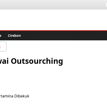
lisher
a
Cirebon
k
wai Outsourching