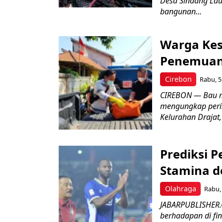
Desa Sindang La
bangunan...
Warga Kes
Penemuan
Cirebon
Rabu, 5
CIREBON — Bau me
mengungkap peri
Kelurahan Drajat,
Prediksi 
Stamina d
Olahraga
Rabu, 
JABARPUBLISHER.
berhadapan di fin