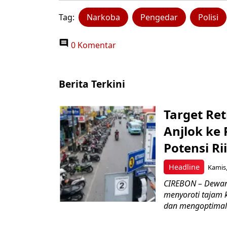
Tag:
Narkoba
Pengedar
Polisi
0 Komentar
Berita Terkini
Target Ret
Anjlok ke 
Potensi Rii
Headline
Kamis,
CIREBON – Dewan
menyoroti tajam 
dan mengoptimal