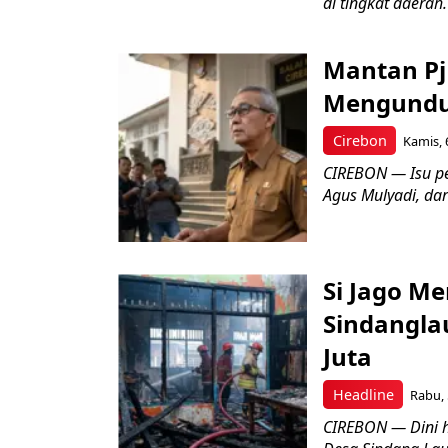
di tingkat daerah.
Mantan Pj
Mengundur
Cirebon
Kamis, 
CIREBON — Isu pe
Agus Mulyadi, dar
Si Jago M
Sindangla
Juta
Headline
Rabu, 
CIREBON — Dini 