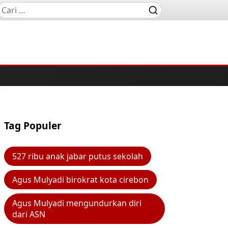
Tag Populer
527 ribu anak jabar putus sekolah
Agus Mulyadi birokrat kota cirebon
Agus Mulyadi mengundurkan diri
dari ASN