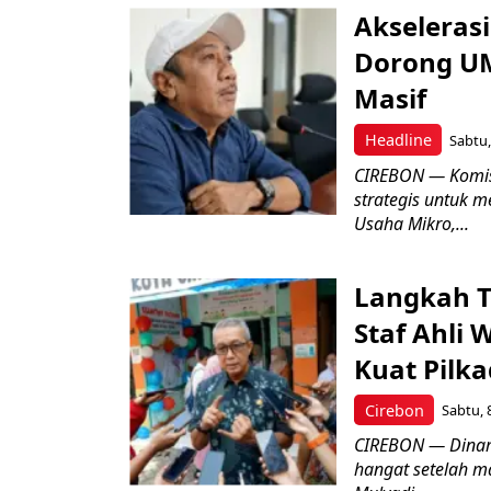
Akseleras
Dorong UM
Masif
Headline
Sabtu,
CIREBON — Komis
strategis untuk
Usaha Mikro,...
Langkah T
Staf Ahli 
Kuat Pilk
Cirebon
Sabtu, 
CIREBON — Dinami
hangat setelah ma