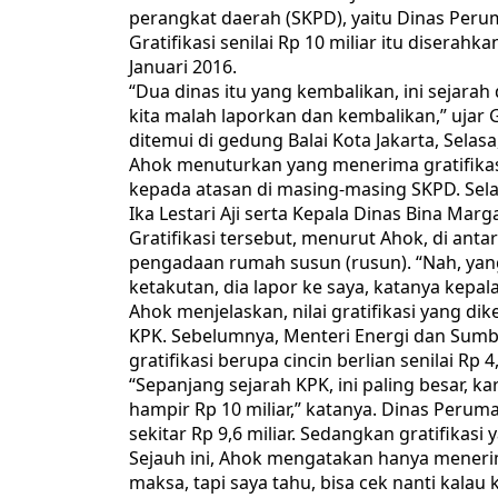
perangkat daerah (SKPD), yaitu Dinas Per
Gratifikasi senilai Rp 10 miliar itu disera
Januari 2016.
“Dua dinas itu yang kembalikan, ini sejarah 
kita malah laporkan dan kembalikan,” ujar 
ditemui di gedung Balai Kota Jakarta, Selasa
Ahok menuturkan yang menerima gratifikasi
kepada atasan di masing-masing SKPD. Se
Ika Lestari Aji serta Kepala Dinas Bina M
Gratifikasi tersebut, menurut Ahok, di ant
pengadaan rumah susun (rusun). “Nah, yang k
ketakutan, dia lapor ke saya, katanya kepal
Ahok menjelaskan, nilai gratifikasi yang d
KPK. Sebelumnya, Menteri Energi dan Sum
gratifikasi berupa cincin berlian senilai Rp 4,
“Sepanjang sejarah KPK, ini paling besar, k
hampir Rp 10 miliar,” katanya. Dinas Per
sekitar Rp 9,6 miliar. Sedangkan gratifikas
Sejauh ini, Ahok mengatakan hanya menerim
maksa, tapi saya tahu, bisa cek nanti kalau 