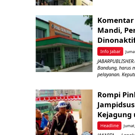
Komentar 
Mandi, Pe
Dinonakti
Info Jabar
Jumat
JABARPUBLISHER.
Bandung, harus m
pelayanan. Keputu
Rompi Pin
Jampidsus 
Kejagung 
Headline
Jumat,