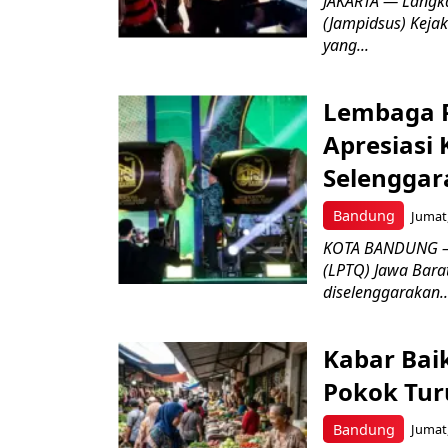
JAKARTA — Langk
(Jampidsus) Kejak
yang...
Lembaga P
Apresiasi
Selenggar
Bandung
Jumat,
KOTA BANDUNG –
(LPTQ) Jawa Bara
diselenggarakan..
Kabar Bai
Pokok Turu
Bandung
Jumat,