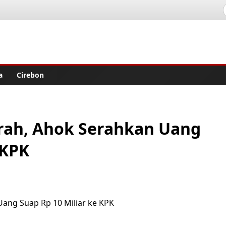
lisher
a
Cirebon
rah, Ahok Serahkan Uang
 KPK