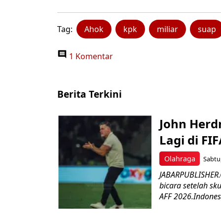
Tag:
Ahok
kpk
miliar
suap
1 Komentar
Berita Terkini
John Herd
Lagi di FI
Olahraga
Sabtu,
JABARPUBLISHER.C
bicara setelah sk
AFF 2026.Indonesi