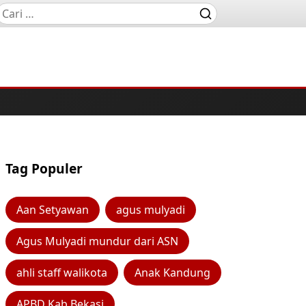
Tag Populer
Aan Setyawan
agus mulyadi
Agus Mulyadi mundur dari ASN
ahli staff walikota
Anak Kandung
APBD Kab Bekasi