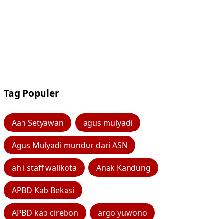
Tag Populer
Aan Setyawan
agus mulyadi
Agus Mulyadi mundur dari ASN
ahli staff walikota
Anak Kandung
APBD Kab Bekasi
APBD kab cirebon
argo yuwono