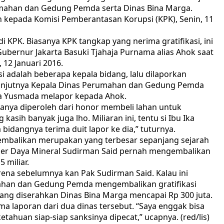
umahan dan Gedung Pemda serta Dinas Bina Marga.
hkan kepada Komisi Pemberantasan Korupsi (KPK), Senin, 11
di KPK. Biasanya KPK tangkap yang nerima gratifikasi, ini
Gubernur Jakarta Basuki Tjahaja Purnama alias Ahok saat
, 12 Januari 2016.
 adalah beberapa kepala bidang, lalu dilaporkan
lanjutnya Kepala Dinas Perumahan dan Gedung Pemda
arga Yusmada melapor kepada Ahok.
aranya diperoleh dari honor membeli lahan untuk
asih banyak juga lho. Miliaran ini, tentu si Ibu Ika
a bidangnya terima duit lapor ke dia,” tuturnya.
ikembalikan merupakan yang terbesar sepanjang sejarah
ber Daya Mineral Sudirman Said pernah mengembalikan
5 miliar.
arena sebelumnya kan Pak Sudirman Said. Kalau ini
umahan dan Gedung Pemda mengembalikan gratifikasi
i yang diserahkan Dinas Bina Marga mencapai Rp 300 juta.
a laporan dari dua dinas tersebut. “Saya enggak bisa
ketahuan siap-siap sanksinya dipecat,” ucapnya. (red/lis)