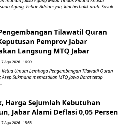
ah mantan Jaksa Agung Muda Tindak Pidana Khusus
saan Agung, Febrie Adriansyah, kini berbalik arah. Sosok
engembangan Tilawatil Quran
 Keputusan Pemprov Jabar
akan Langsung MTQ Jabar
 7 Agu 2026 - 16:09
 Ketua Umum Lembaga Pengembangan Tilawatil Quran
t Asep Sukmana memastikan MTQ Jawa Barat tetap
..
k, Harga Sejumlah Kebutuhan
n, Jabar Alami Deflasi 0,05 Persen
 7 Agu 2026 - 15:55