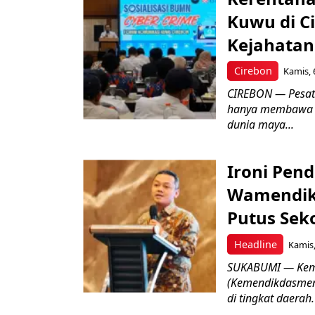
Kuwu di C
Kejahatan
Cirebon
Kamis, 
CIREBON — Pesatn
hanya membawa k
dunia maya...
Ironi Pend
Wamendik
Putus Seko
Headline
Kamis,
SUKABUMI — Keme
(Kemendikdasmen)
di tingkat daerah.