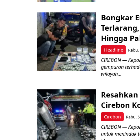
Bongkar E
Terlarang,
Hingga Pa
Headline
Rabu, 
​CIREBON — Kepoli
gempuran terhada
wilayah...
Resahkan 
Cirebon K
Cirebon
Rabu, 5
CIREBON — Kepoli
untuk menindak t