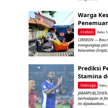
Warga Kes
Penemuan
Cirebon
Rabu, 5
CIREBON — Bau me
mengungkap peri
Kelurahan Drajat,
Prediksi 
Stamina d
Olahraga
Rabu, 
JABARPUBLISHER.
berhadapan di fin
ini dijadwalkan...