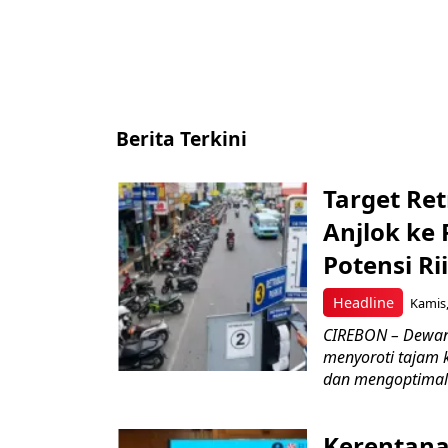
Berita Terkini
Target Ret
Anjlok ke 
Potensi Rii
Headline
Kamis,
CIREBON – Dewan
menyoroti tajam 
dan mengoptimal
Kerentana