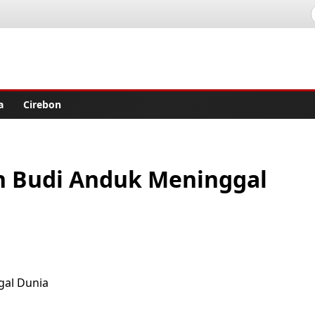
lisher
a
Cirebon
an Budi Anduk Meninggal