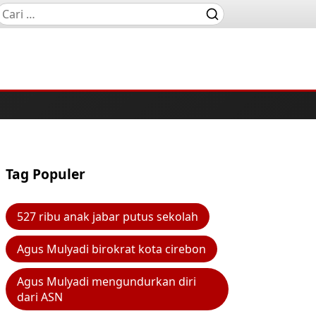
Tag Populer
527 ribu anak jabar putus sekolah
Agus Mulyadi birokrat kota cirebon
Agus Mulyadi mengundurkan diri
dari ASN