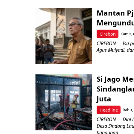
Mantan Pj
Mengundur
Cirebon
Kamis, 
CIREBON — Isu pe
Agus Mulyadi, dar
Si Jago M
Sindangla
Juta
Headline
Rabu, 
CIREBON — Dini 
Desa Sindang La
bangunan...