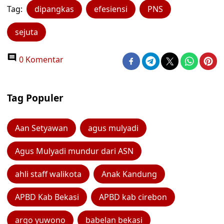
Tag:
dipangkas
efesiensi
PNS
sejuta
0 Komentar
Tag Populer
Aan Setyawan
agus mulyadi
Agus Mulyadi mundur dari ASN
ahli staff walikota
Anak Kandung
APBD Kab Bekasi
APBD kab cirebon
argo yuwono
babelan bekasi