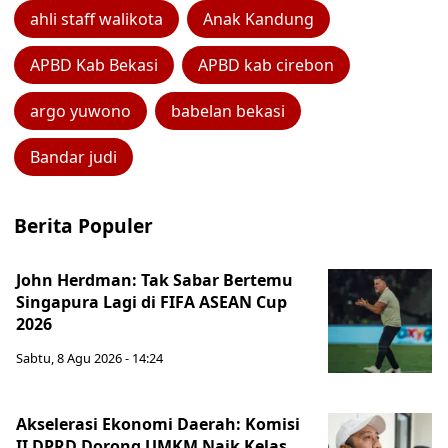
ahli staff walikota
Anak Kandung
APBD Kab Bekasi
APBD kab cirebon
argo yuwono
babelan bekasi
Bandar judi
Berita Populer
John Herdman: Tak Sabar Bertemu
Singapura Lagi di FIFA ASEAN Cup
2026
Sabtu, 8 Agu 2026 - 14:24
Akselerasi Ekonomi Daerah: Komisi
II DPRD Dorong UMKM Naik Kelas