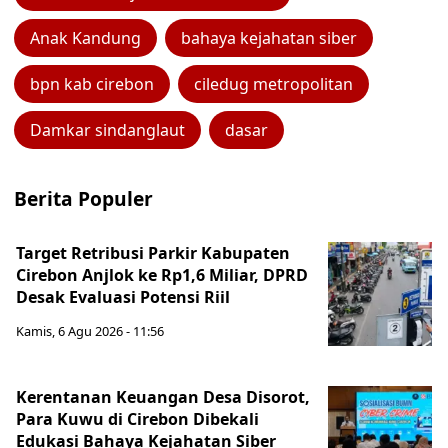
Anak Kandung
bahaya kejahatan siber
bpn kab cirebon
ciledug metropolitan
Damkar sindanglaut
dasar
Berita Populer
Target Retribusi Parkir Kabupaten
Cirebon Anjlok ke Rp1,6 Miliar, DPRD
Desak Evaluasi Potensi Riil
Kamis, 6 Agu 2026 - 11:56
Kerentanan Keuangan Desa Disorot,
Para Kuwu di Cirebon Dibekali
Edukasi Bahaya Kejahatan Siber