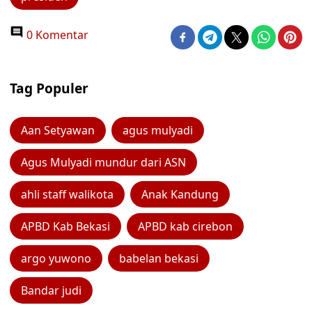
0 Komentar
Tag Populer
Aan Setyawan
agus mulyadi
Agus Mulyadi mundur dari ASN
ahli staff walikota
Anak Kandung
APBD Kab Bekasi
APBD kab cirebon
argo yuwono
babelan bekasi
Bandar judi