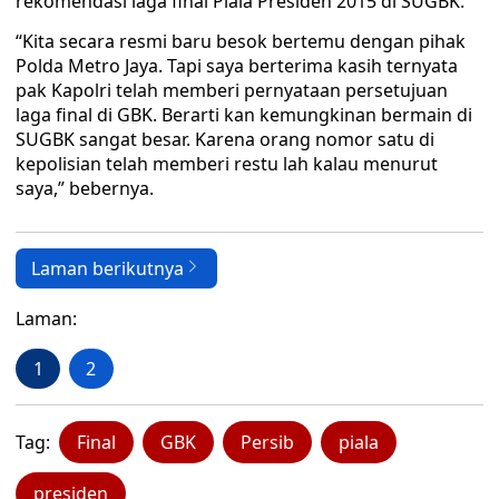
rekomendasi laga final Piala Presiden 2015 di SUGBK.
“Kita secara resmi baru besok bertemu dengan pihak
Polda Metro Jaya. Tapi saya berterima kasih ternyata
pak Kapolri telah memberi pernyataan persetujuan
laga final di GBK. Berarti kan kemungkinan bermain di
SUGBK sangat besar. Karena orang nomor satu di
kepolisian telah memberi restu lah kalau menurut
saya,” bebernya.
Laman berikutnya
Laman:
1
2
Tag:
Final
GBK
Persib
piala
presiden