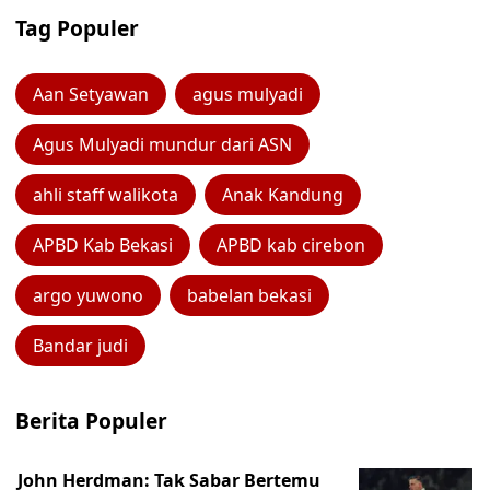
Tag Populer
Aan Setyawan
agus mulyadi
Agus Mulyadi mundur dari ASN
ahli staff walikota
Anak Kandung
APBD Kab Bekasi
APBD kab cirebon
argo yuwono
babelan bekasi
Bandar judi
Berita Populer
John Herdman: Tak Sabar Bertemu