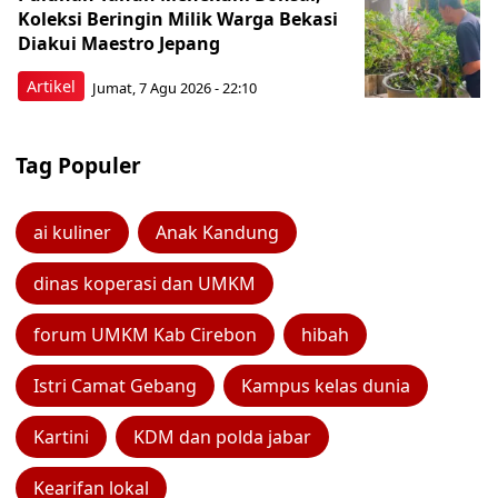
Koleksi Beringin Milik Warga Bekasi
Diakui Maestro Jepang
Artikel
Jumat, 7 Agu 2026 - 22:10
Tag Populer
ai kuliner
Anak Kandung
dinas koperasi dan UMKM
forum UMKM Kab Cirebon
hibah
Istri Camat Gebang
Kampus kelas dunia
Kartini
KDM dan polda jabar
Kearifan lokal