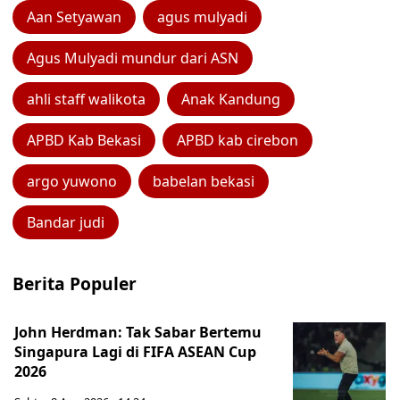
Aan Setyawan
agus mulyadi
Agus Mulyadi mundur dari ASN
ahli staff walikota
Anak Kandung
APBD Kab Bekasi
APBD kab cirebon
argo yuwono
babelan bekasi
Bandar judi
Berita Populer
John Herdman: Tak Sabar Bertemu
Singapura Lagi di FIFA ASEAN Cup
2026