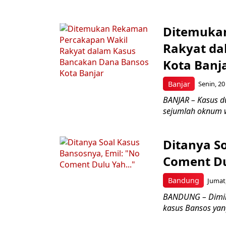
Ditemuka
Rakyat da
Kota Banj
Banjar
Senin, 20
BANJAR – Kasus d
sejumlah oknum w
Ditanya S
Coment D
Bandung
Jumat,
BANDUNG – Dimint
kasus Bansos yang