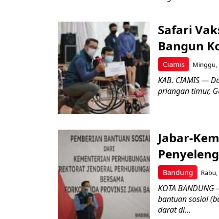
Safari Vak
Bangun Ko
Ciamis
Minggu, 
KAB. CIAMIS — Dal
priangan timur, G
Jabar-Kem
Penyeleng
Bandung
Rabu, 
KOTA BANDUNG – 
bantuan sosial (
darat di...