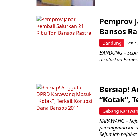
Pemprov J
Bansos Ra
Bandung
Senin,
BANDUNG – Sebany
disalurkan Pemeri
Bersiap! 
“Kotak”, T
Gebang Karawa
KARAWANG – Kejak
penanganan kasus
Sejumlah pejabat d