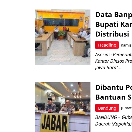
Data Banpr
Bupati Ka
Distribusi
Headline
Kamis,
Asosiasi Pemerin
Kantor Dinsos Pro
Jawa Barat...
Dibantu Po
Bantuan S
Bandung
Jumat,
BANDUNG – Guber
Daerah (Kapolda) J