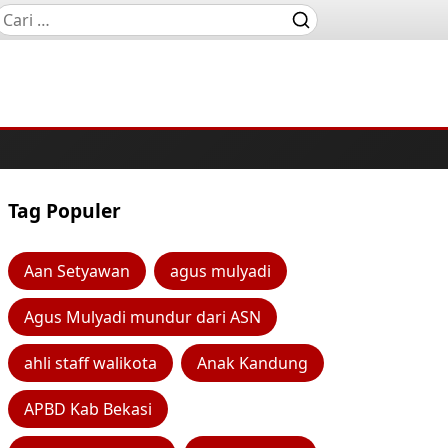
Tag Populer
Aan Setyawan
agus mulyadi
Agus Mulyadi mundur dari ASN
ahli staff walikota
Anak Kandung
APBD Kab Bekasi