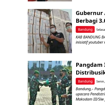
Gubernur 
Berbagi 3
Bandung
Selasa
KAB BANDUNG BAR
inisiatif youtub
Pangdam I
Distribus
Bandung
Senin,
Bandung,– Pangda
upacara Pendistr
Makodam III/Slw J