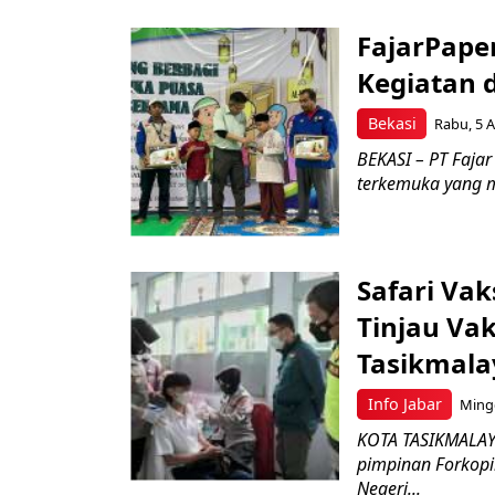
FajarPape
Kegiatan 
Bekasi
Rabu, 5 A
BEKASI – PT Fajar
terkemuka yang m
Safari Va
Tinjau Vak
Tasikmala
Info Jabar
Mingg
KOTA TASIKMALAYA
pimpinan Forkopi
Negeri...