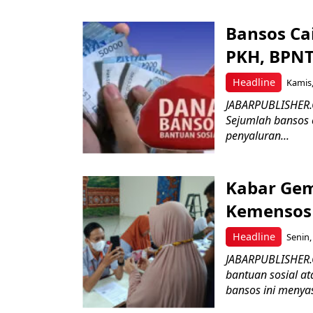
Bansos Cai
PKH, BPNT
Headline
Kamis,
JABARPUBLISHER.C
Sejumlah bansos 
penyaluran...
Kabar Gemb
Kemensos 
Headline
Senin,
JABARPUBLISHER.
bantuan sosial a
bansos ini menyas