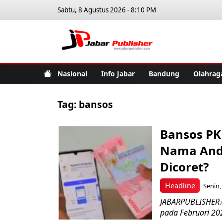
Sabtu, 8 Agustus 2026 - 8:10 PM
Jabar Pub
Nasional
Info Jabar
Bandung
Olahrag
Tag:
bansos
Bansos PK
Nama Anda
Dicoret?
Headline
Senin,
JABARPUBLISHER.
pada Februari 202