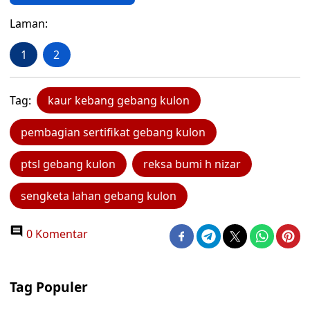
Laman:
1
2
Tag:
kaur kebang gebang kulon
pembagian sertifikat gebang kulon
ptsl gebang kulon
reksa bumi h nizar
sengketa lahan gebang kulon
0 Komentar
Tag Populer