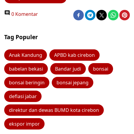
0 Komentar
Tag Populer
Anak Kandung
APBD kab cirebon
babelan bekasi
Bandar judi
bonsai
bonsai beringin
bonsai jepang
deflasi jabar
direktur dan dewas BUMD kota cirebon
ekspor impor