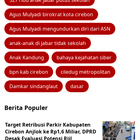
527 ribu anak jabar putus sekolah
Agus Mulyadi birokrat kota cirebon
Agus Mulyadi mengundurkan diri dari ASN
anak-anak di jabar tidak sekolah
Anak Kandung
bahaya kejahatan siber
bpn kab cirebon
ciledug metropolitan
Damkar sindanglaut
dasar
Berita Populer
Target Retribusi Parkir Kabupaten
Cirebon Anjlok ke Rp1,6 Miliar, DPRD
Desak Evaluasi Potensi Riil