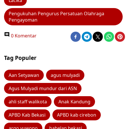
Lacika
Pengukuhan Pengurus Persatuan Olahraga
Pengayoman
0 Komentar
Tag Populer
Aan Setyawan
agus mulyadi
Agus Mulyadi mundur dari ASN
ahli staff walikota
Anak Kandung
APBD Kab Bekasi
APBD kab cirebon
argo yuwono
babelan bekasi