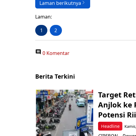
Laman berikutnya
Laman:
1
2
0 Komentar
Berita Terkini
Target Ret
Anjlok ke 
Potensi Rii
Headline
Kamis,
CIREBON – Dewan