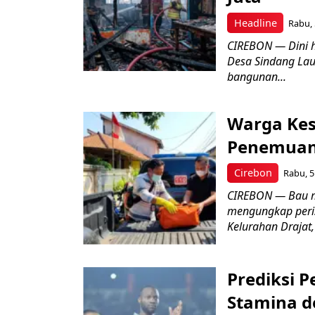
Headline
Rabu, 
CIREBON — Dini 
Desa Sindang La
bangunan...
Warga Kes
Penemuan
Cirebon
Rabu, 5
CIREBON — Bau me
mengungkap peri
Kelurahan Drajat,
Prediksi 
Stamina d