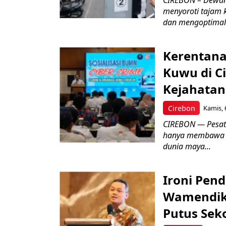
menyoroti tajam 
dan mengoptimal
Kerentana
Kuwu di C
Kejahatan
Cirebon
Kamis, 
CIREBON — Pesatn
hanya membawa k
dunia maya...
Ironi Pend
Wamendik
Putus Seko