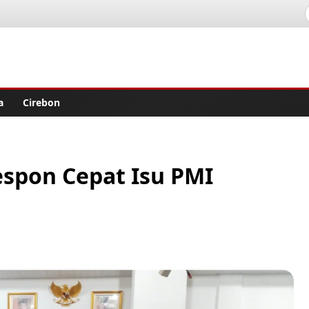
lisher
a
Cirebon
spon Cepat Isu PMI
r