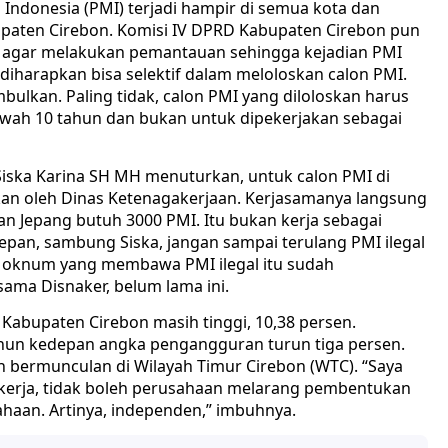
Indonesia (PMI) terjadi hampir di semua kota dan
bupaten Cirebon. Komisi IV DPRD Kabupaten Cirebon pun
) agar melakukan pemantauan sehingga kejadian PMI
a diharapkan bisa selektif dalam meloloskan calon PMI.
bulkan. Paling tidak, calon PMI yang diloloskan harus
bawah 10 tahun dan bukan untuk dipekerjakan sebagai
Siska Karina SH MH menuturkan, untuk calon PMI di
kan oleh Dinas Ketenagakerjaan. Kerjasamanya langsung
an Jepang butuh 3000 PMI. Itu bukan kerja sebagai
epan, sambung Siska, jangan sampai terulang PMI ilegal
lah oknum yang membawa PMI ilegal itu sudah
rsama Disnaker, belum lama ini.
i Kabupaten Cirebon masih tinggi, 10,38 persen.
tahun kedepan angka pengangguran turun tiga persen.
 bermunculan di Wilayah Timur Cirebon (WTC). “Saya
kerja, tidak boleh perusahaan melarang pembentukan
sahaan. Artinya, independen,” imbuhnya.