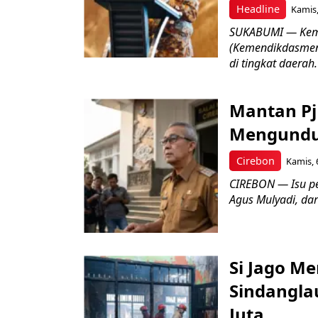
Headline
Kamis,
SUKABUMI — Keme
(Kemendikdasmen)
di tingkat daerah.
Mantan Pj
Mengundur
Cirebon
Kamis, 
CIREBON — Isu pe
Agus Mulyadi, dar
Si Jago M
Sindangla
Juta