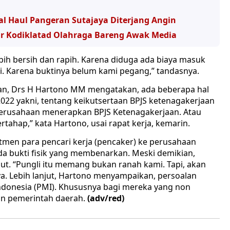
al Haul Pangeran Sutajaya Diterjang Angin
ar Kodiklatad Olahraga Bareng Awak Media
bih bersih dan rapih. Karena diduga ada biaya masuk
iki. Karena buktinya belum kami pegang,” tandasnya.
aan, Drs H Hartono MM mengatakan, ada beberapa hal
 2022 yakni, tentang keikutsertaan BPJS ketenagakerjaan
perusahaan menerapkan BPJS Ketenagakerjaan. Atau
rtahap,” kata Hartono, usai rapat kerja, kemarin.
utmen para pencari kerja (pencaker) ke perusahaan
da bukti fisik yang membenarkan. Meski demikian,
ut. “Pungli itu memang bukan ranah kami. Tapi, akan
ya. Lebih lanjut, Hartono menyampaikan, persoalan
Indonesia (PMI). Khususnya bagi mereka yang non
an pemerintah daerah.
(adv/red)