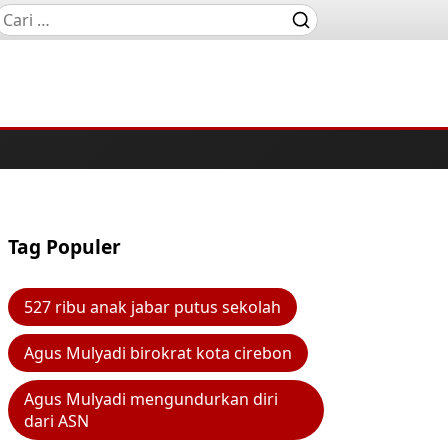
Tag Populer
527 ribu anak jabar putus sekolah
Agus Mulyadi birokrat kota cirebon
Agus Mulyadi mengundurkan diri
dari ASN