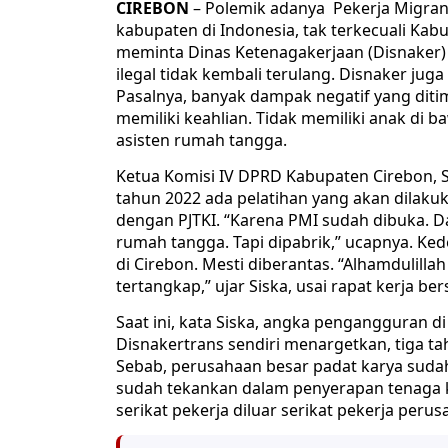
CIREBON
– Polemik adanya Pekerja Migran 
kabupaten di Indonesia, tak terkecuali Ka
meminta Dinas Ketenagakerjaan (Disnaker
ilegal tidak kembali terulang. Disnaker jug
Pasalnya, banyak dampak negatif yang ditim
memiliki keahlian. Tidak memiliki anak di 
asisten rumah tangga.
Ketua Komisi IV DPRD Kabupaten Cirebon, 
tahun 2022 ada pelatihan yang akan dilaku
dengan PJTKI. “Karena PMI sudah dibuka. D
rumah tangga. Tapi dipabrik,” ucapnya. Ked
di Cirebon. Mesti diberantas. “Alhamdulil
tertangkap,” ujar Siska, usai rapat kerja be
Saat ini, kata Siska, angka pengangguran d
Disnakertrans sendiri menargetkan, tiga 
Sebab, perusahaan besar padat karya sudah
sudah tekankan dalam penyerapan tenaga 
serikat pekerja diluar serikat pekerja peru