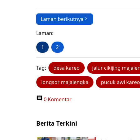
Laman berikutnya
Laman:
1
2
Tag:
desa kareo
jalur cikijing majal
longsor majalengka
pucuk awi kareo
0 Komentar
Berita Terkini