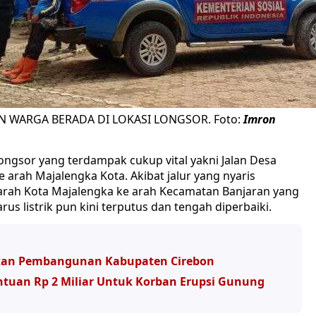
N WARGA BERADA DI LOKASI LONGSOR. Foto:
Imron
gsor yang terdampak cukup vital yakni Jalan Desa
rah Majalengka Kota. Akibat jalur yang nyaris
arah Kota Majalengka ke arah Kecamatan Banjaran yang
us listrik pun kini terputus dan tengah diperbaiki.
skan Pembangunan Kabupaten Cirebon
ntuan Rp 2 Miliar Untuk Korban Erupsi Gunung