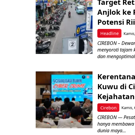
Target Ret
Anjlok ke 
Potensi Rii
Headline
Kamis,
CIREBON – Dewan
menyoroti tajam 
dan mengoptimal
Kerentana
Kuwu di C
Kejahatan
Cirebon
Kamis, 
CIREBON — Pesatn
hanya membawa k
dunia maya...