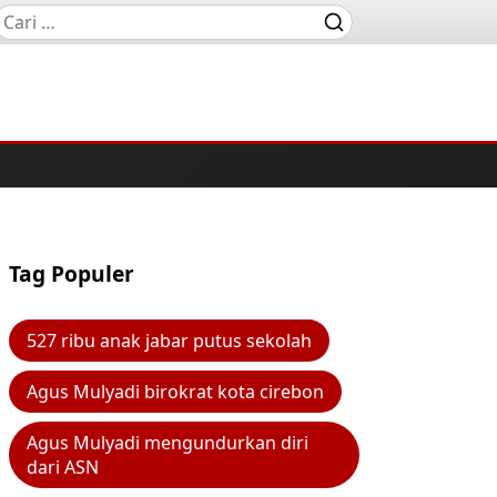
Tag Populer
527 ribu anak jabar putus sekolah
Agus Mulyadi birokrat kota cirebon
Agus Mulyadi mengundurkan diri
dari ASN