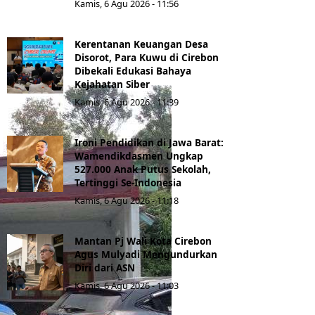
Kamis, 6 Agu 2026 - 11:56
Kerentanan Keuangan Desa
Disorot, Para Kuwu di Cirebon
Dibekali Edukasi Bahaya
Kejahatan Siber
Kamis, 6 Agu 2026 - 11:39
Ironi Pendidikan di Jawa Barat:
Wamendikdasmen Ungkap
527.000 Anak Putus Sekolah,
Tertinggi Se-Indonesia
Kamis, 6 Agu 2026 - 11:18
Mantan Pj Wali Kota Cirebon
Agus Mulyadi Mengundurkan
Diri dari ASN
Kamis, 6 Agu 2026 - 11:03