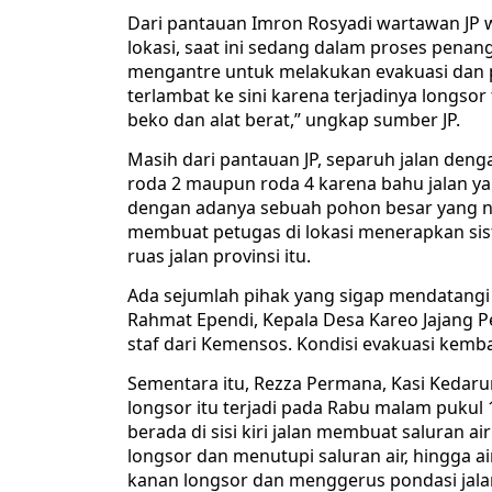
Dari pantauan Imron Rosyadi wartawan JP w
lokasi, saat ini sedang dalam proses pena
mengantre untuk melakukan evakuasi dan p
terlambat ke sini karena terjadinya longso
beko dan alat berat,” ungkap sumber JP.
Masih dari pantauan JP, separuh jalan denga
roda 2 maupun roda 4 karena bahu jalan ya
dengan adanya sebuah pohon besar yang ny
membuat petugas di lokasi menerapkan sis
ruas jalan provinsi itu.
Ada sejumlah pihak yang sigap mendatangi l
Rahmat Ependi, Kepala Desa Kareo Jajang P
staf dari Kemensos. Kondisi evakuasi kembal
Sementara itu, Rezza Permana, Kasi Kedar
longsor itu terjadi pada Rabu malam pukul 1
berada di sisi kiri jalan membuat saluran air
longsor dan menutupi saluran air, hingga ai
kanan longsor dan menggerus pondasi jalan 