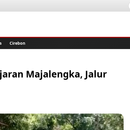
lisher
a
Cirebon
aran Majalengka, Jalur