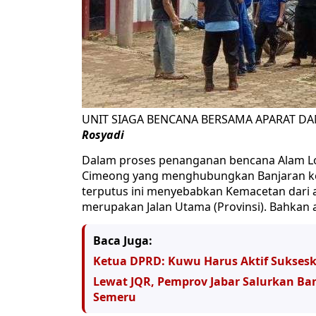
UNIT SIAGA BENCANA BERSAMA APARAT DA
R
osyadi
Dalam proses penanganan bencana Alam Lon
Cimeong yang menghubungkan Banjaran ke a
terputus ini menyebabkan Kemacetan dari 
merupakan Jalan Utama (Provinsi). Bahkan ar
Baca Juga:
Ketua DPRD: Kuwu Harus Aktif Sukse
Lewat JQR, Pemprov Jabar Salurkan Ba
Semeru