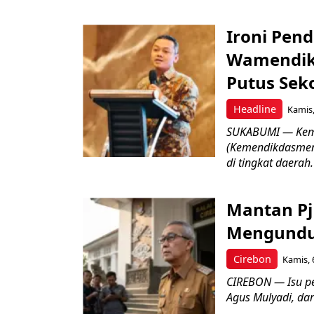
Ironi Pend
Wamendik
Putus Seko
Headline
Kamis,
SUKABUMI — Keme
(Kemendikdasmen)
di tingkat daerah.
Mantan Pj
Mengundur
Cirebon
Kamis, 
CIREBON — Isu pe
Agus Mulyadi, dar