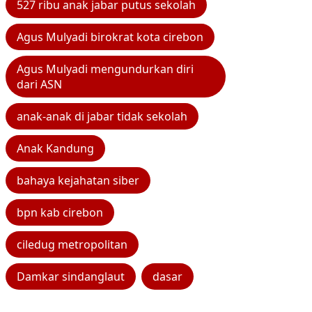
527 ribu anak jabar putus sekolah
Agus Mulyadi birokrat kota cirebon
Agus Mulyadi mengundurkan diri
dari ASN
anak-anak di jabar tidak sekolah
Anak Kandung
bahaya kejahatan siber
bpn kab cirebon
ciledug metropolitan
Damkar sindanglaut
dasar