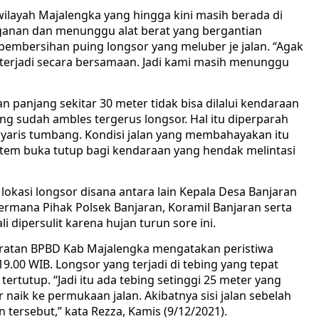
ilayah Majalengka yang hingga kini masih berada di
nganan dan menunggu alat berat yang bergantian
embersihan puing longsor yang meluber je jalan. “Agak
r terjadi secara bersamaan. Jadi kami masih menunggu
n panjang sekitar 30 meter tidak bisa dilalui kendaraan
ng sudah ambles tergerus longsor. Hal itu diperparah
aris tumbang. Kondisi jalan yang membahayakan itu
tem buka tutup bagi kendaraan yang hendak melintasi
okasi longsor disana antara lain Kepala Desa Banjaran
ermana Pihak Polsek Banjaran, Koramil Banjaran serta
i dipersulit karena hujan turun sore ini.
uratan BPBD Kab Majalengka mengatakan peristiwa
9.00 WIB. Longsor yang terjadi di tebing yang tepat
 tertutup. “Jadi itu ada tebing setinggi 25 meter yang
r naik ke permukaan jalan. Akibatnya sisi jalan sebelah
tersebut,” kata Rezza, Kamis (9/12/2021).