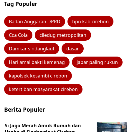
Tag Populer
Badan Anggaran DPRD
bpn kab cirebon
Cca Cola
ciledug metropolitan
Damkar sindanglaut
dasar
Hari amal bakti kemenag
jabar paling rukun
kapolsek kesambi cirebon
ketertiban masyarakat cirebon
Berita Populer
Si Jago Merah Amuk Rumah dan