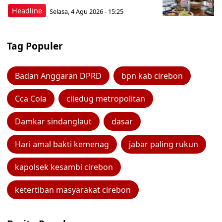
Headline
Selasa, 4 Agu 2026 - 15:25
Tag Populer
Badan Anggaran DPRD
bpn kab cirebon
Cca Cola
ciledug metropolitan
Damkar sindanglaut
dasar
Hari amal bakti kemenag
jabar paling rukun
kapolsek kesambi cirebon
ketertiban masyarakat cirebon