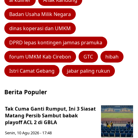
ai kuliner
Anak Kandung
Badan Usaha Milik Negara
dinas koperasi dan UMKM
DPRD lepas kontingen jamnas pramuka
forum UMKM Kab Cirebon
GTC
hibah
Istri Camat Gebang
jabar paling rukun
Berita Populer
Tak Cuma Ganti Rumput, Ini 3 Siasat
Matang Persib Sambut babak
playoff ACL 2 di GBLA
Senin, 10 Agu 2026 - 17:48