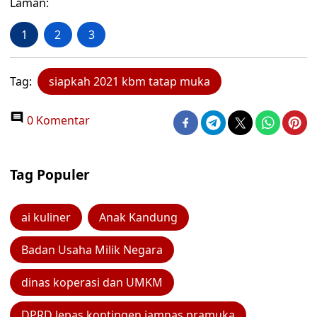
Laman:
1
2
3
Tag:
siapkah 2021 kbm tatap muka
0 Komentar
Tag Populer
ai kuliner
Anak Kandung
Badan Usaha Milik Negara
dinas koperasi dan UMKM
DPRD lepas kontingen jamnas pramuka