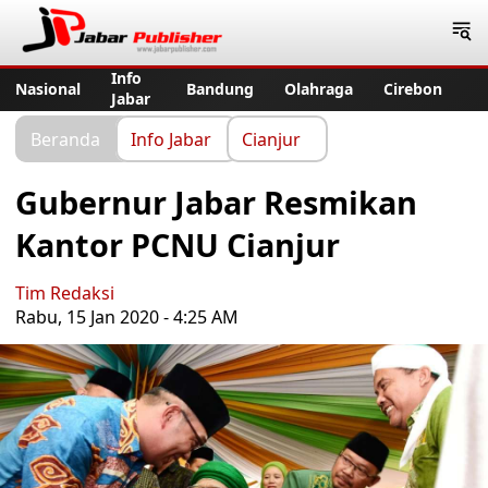
Jabar Publisher
Info
Nasional
Bandung
Olahraga
Cirebon
Jabar
Beranda
Info Jabar
Cianjur
Gubernur Jabar Resmikan
Kantor PCNU Cianjur
Tim Redaksi
Rabu, 15 Jan 2020 - 4:25 AM