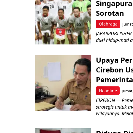
Singapura 
Sorotan
Olahraga
Jumat,
JABARPUBLISHER.
duel hidup-mati a
Upaya Per
Cirebon Us
Pemerinta
Headline
Jumat,
CIREBON — Pemer
strategis untuk m
wilayahnya. Melal