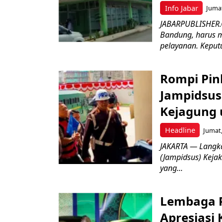
Info Jabar
Jumat
JABARPUBLISHER.
Bandung, harus m
pelayanan. Keputu
Rompi Pin
Jampidsus 
Kejagung 
Headline
Jumat,
JAKARTA — Langk
(Jampidsus) Kejak
yang...
Lembaga P
Apresiasi