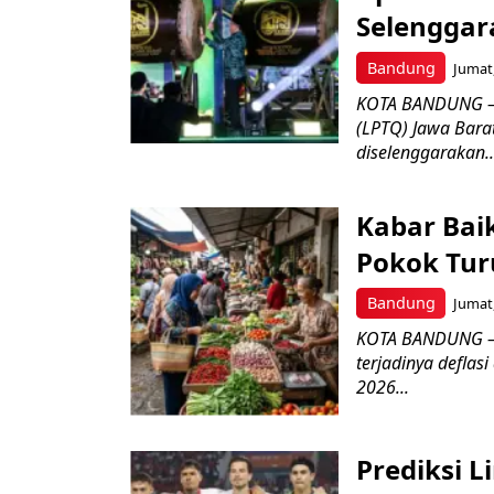
Selenggar
Bandung
Jumat,
KOTA BANDUNG –
(LPTQ) Jawa Bara
diselenggarakan..
Kabar Bai
Pokok Turu
Bandung
Jumat,
KOTA BANDUNG – 
terjadinya deflas
2026...
Prediksi L