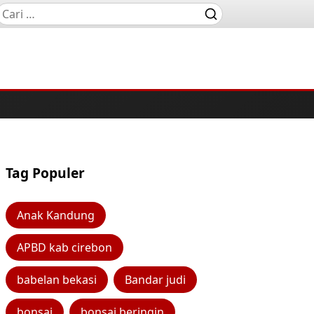
Tag Populer
Anak Kandung
APBD kab cirebon
babelan bekasi
Bandar judi
bonsai
bonsai beringin