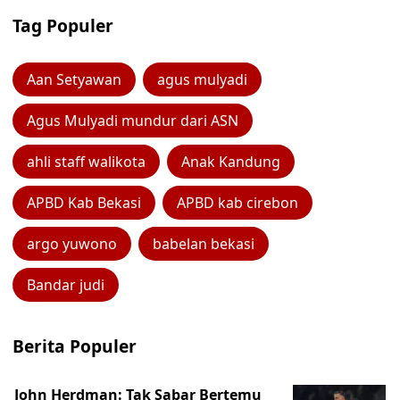
Tag Populer
Aan Setyawan
agus mulyadi
Agus Mulyadi mundur dari ASN
ahli staff walikota
Anak Kandung
APBD Kab Bekasi
APBD kab cirebon
argo yuwono
babelan bekasi
Bandar judi
Berita Populer
John Herdman: Tak Sabar Bertemu