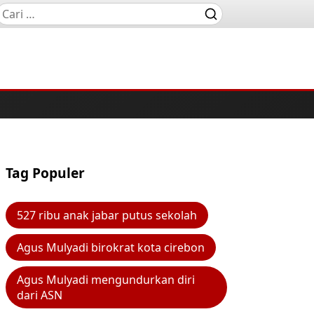
Tag Populer
527 ribu anak jabar putus sekolah
Agus Mulyadi birokrat kota cirebon
Agus Mulyadi mengundurkan diri
dari ASN