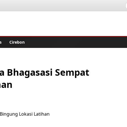
lisher
a
Cirebon
ta Bhagasasi Sempat
han