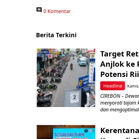
0 Komentar
Berita Terkini
Target Ret
Anjlok ke 
Potensi Rii
Headline
Kamis,
CIREBON – Dewan
menyoroti tajam 
dan mengoptimal
Kerentana