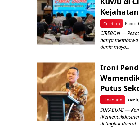
Kuwu di C
Kejahatan
Cirebon
Kamis, 
CIREBON — Pesatn
hanya membawa k
dunia maya...
Ironi Pend
Wamendik
Putus Seko
Headline
Kamis,
SUKABUMI — Keme
(Kemendikdasmen)
di tingkat daerah.