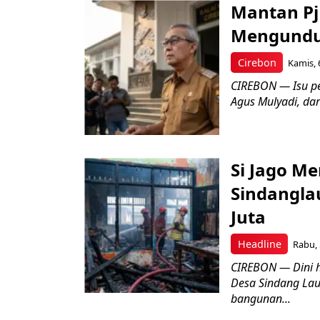
Mantan Pj
Mengundur
Cirebon
Kamis, 
CIREBON — Isu pe
Agus Mulyadi, dar
Si Jago M
Sindangla
Juta
Headline
Rabu, 
CIREBON — Dini 
Desa Sindang La
bangunan...