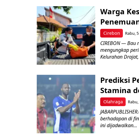
Warga Kes
Penemuan
Cirebon
Rabu, 5
CIREBON — Bau me
mengungkap peri
Kelurahan Drajat,
Prediksi 
Stamina d
Olahraga
Rabu, 
JABARPUBLISHER.
berhadapan di fin
ini dijadwalkan...