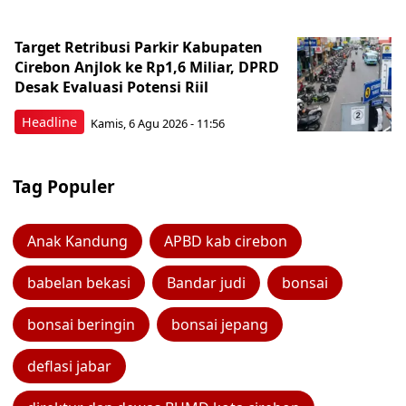
Target Retribusi Parkir Kabupaten
Cirebon Anjlok ke Rp1,6 Miliar, DPRD
Desak Evaluasi Potensi Riil
Headline
Kamis, 6 Agu 2026 - 11:56
Tag Populer
Anak Kandung
APBD kab cirebon
babelan bekasi
Bandar judi
bonsai
bonsai beringin
bonsai jepang
deflasi jabar