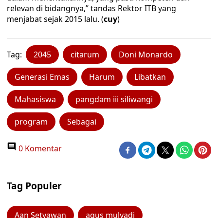
relevan di bidangnya,” tandas Rektor ITB yang
menjabat sejak 2015 lalu. (
cuy
)
Tag:
2045
citarum
Doni Monardo
Generasi Emas
Harum
Libatkan
Mahasiswa
pangdam iii siliwangi
program
Sebagai
0 Komentar
Tag Populer
Aan Setyawan
agus mulyadi