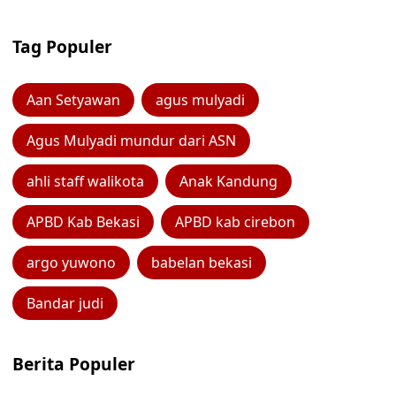
Tag Populer
Aan Setyawan
agus mulyadi
Agus Mulyadi mundur dari ASN
ahli staff walikota
Anak Kandung
APBD Kab Bekasi
APBD kab cirebon
argo yuwono
babelan bekasi
Bandar judi
Berita Populer