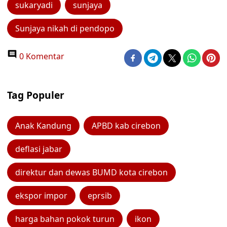
sukaryadi
sunjaya
Sunjaya nikah di pendopo
0 Komentar
Tag Populer
Anak Kandung
APBD kab cirebon
deflasi jabar
direktur dan dewas BUMD kota cirebon
ekspor impor
eprsib
harga bahan pokok turun
ikon