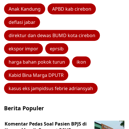
Anak Kandung
APBD kab cirebon
deflasi jabar
direktur dan dewas BUMD kota cirebon
ekspor impor
eprsib
harga bahan pokok turun
ikon
Kabid Bina Marga DPUTR
kasus eks jampidsus febrie adriansyah
Berita Populer
Komentar Pedas Soal Pasien BPJS di