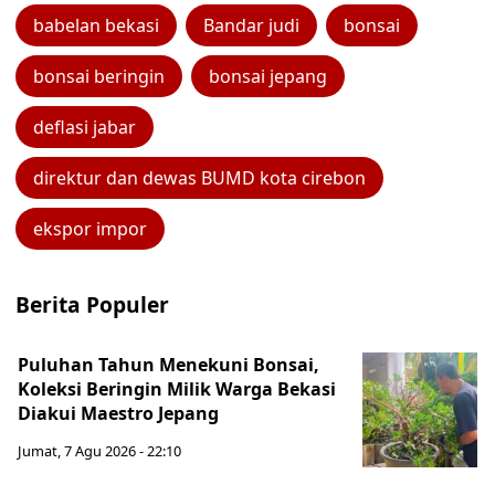
babelan bekasi
Bandar judi
bonsai
bonsai beringin
bonsai jepang
deflasi jabar
direktur dan dewas BUMD kota cirebon
ekspor impor
Berita Populer
Puluhan Tahun Menekuni Bonsai,
Koleksi Beringin Milik Warga Bekasi
Diakui Maestro Jepang
Jumat, 7 Agu 2026 - 22:10