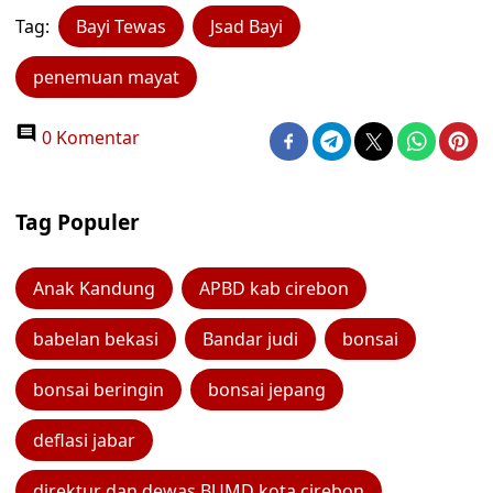
Tag:
Bayi Tewas
Jsad Bayi
penemuan mayat
0 Komentar
Tag Populer
Anak Kandung
APBD kab cirebon
babelan bekasi
Bandar judi
bonsai
bonsai beringin
bonsai jepang
deflasi jabar
direktur dan dewas BUMD kota cirebon