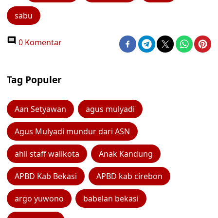
sabu
0 Komentar
Tag Populer
Aan Setyawan
agus mulyadi
Agus Mulyadi mundur dari ASN
ahli staff walikota
Anak Kandung
APBD Kab Bekasi
APBD kab cirebon
argo yuwono
babelan bekasi