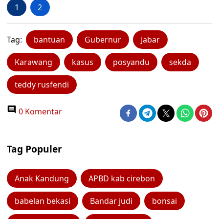
1
2
Tag:
bantuan
Gubernur
Jabar
Karawang
kasus
posyandu
sekda
teddy rusfendi
0 Komentar
Tag Populer
Anak Kandung
APBD kab cirebon
babelan bekasi
Bandar judi
bonsai