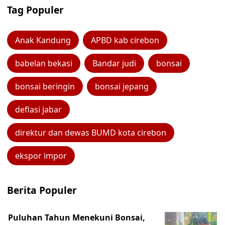
Tag Populer
Anak Kandung
APBD kab cirebon
babelan bekasi
Bandar judi
bonsai
bonsai beringin
bonsai jepang
deflasi jabar
direktur dan dewas BUMD kota cirebon
ekspor impor
Berita Populer
Puluhan Tahun Menekuni Bonsai,