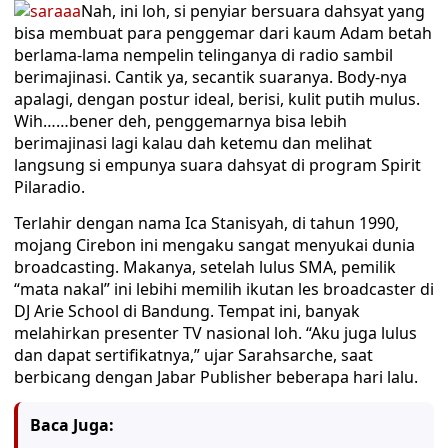
Nah, ini loh, si penyiar bersuara dahsyat yang
bisa membuat para penggemar dari kaum Adam betah
berlama-lama nempelin telinganya di radio sambil
berimajinasi. Cantik ya, secantik suaranya. Body-nya
apalagi, dengan postur ideal, berisi, kulit putih mulus.
Wih……bener deh, penggemarnya bisa lebih
berimajinasi lagi kalau dah ketemu dan melihat
langsung si empunya suara dahsyat di program Spirit
Pilaradio.
Terlahir dengan nama Ica Stanisyah, di tahun 1990,
mojang Cirebon ini mengaku sangat menyukai dunia
broadcasting. Makanya, setelah lulus SMA, pemilik
“mata nakal” ini lebihi memilih ikutan les broadcaster di
DJ Arie School di Bandung. Tempat ini, banyak
melahirkan presenter TV nasional loh. “Aku juga lulus
dan dapat sertifikatnya,” ujar Sarahsarche, saat
berbicang dengan Jabar Publisher beberapa hari lalu.
Baca Juga: