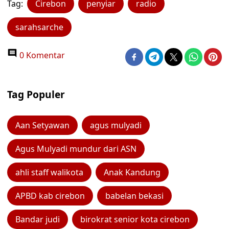
Tag:
Cirebon
penyiar
radio
sarahsarche
0 Komentar
Tag Populer
Aan Setyawan
agus mulyadi
Agus Mulyadi mundur dari ASN
ahli staff walikota
Anak Kandung
APBD kab cirebon
babelan bekasi
Bandar judi
birokrat senior kota cirebon