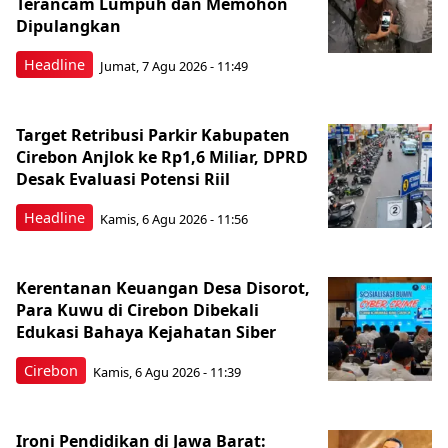
Terancam Lumpuh dan Memohon
Dipulangkan
Headline
Jumat, 7 Agu 2026 - 11:49
Target Retribusi Parkir Kabupaten
Cirebon Anjlok ke Rp1,6 Miliar, DPRD
Desak Evaluasi Potensi Riil
Headline
Kamis, 6 Agu 2026 - 11:56
Kerentanan Keuangan Desa Disorot,
Para Kuwu di Cirebon Dibekali
Edukasi Bahaya Kejahatan Siber
Cirebon
Kamis, 6 Agu 2026 - 11:39
Ironi Pendidikan di Jawa Barat: