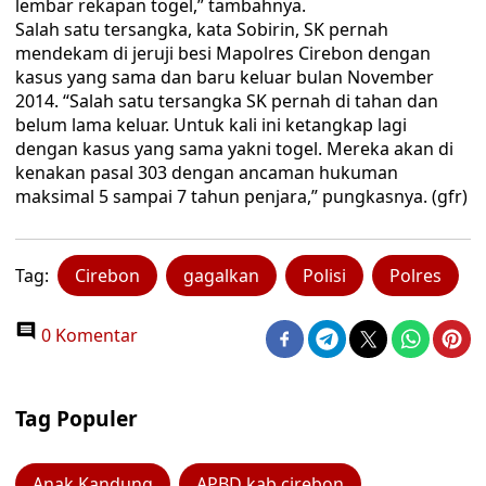
lembar rekapan togel,” tambahnya.
Salah satu tersangka, kata Sobirin, SK pernah
mendekam di jeruji besi Mapolres Cirebon dengan
kasus yang sama dan baru keluar bulan November
2014. “Salah satu tersangka SK pernah di tahan dan
belum lama keluar. Untuk kali ini ketangkap lagi
dengan kasus yang sama yakni togel. Mereka akan di
kenakan pasal 303 dengan ancaman hukuman
maksimal 5 sampai 7 tahun penjara,” pungkasnya. (gfr)
Tag:
Cirebon
gagalkan
Polisi
Polres
0 Komentar
Tag Populer
Anak Kandung
APBD kab cirebon