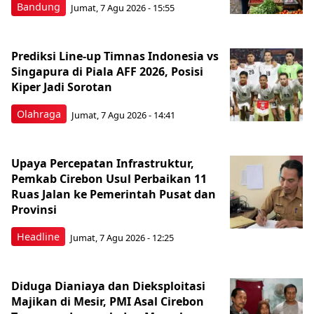
Bandung
Jumat, 7 Agu 2026 - 15:55
Prediksi Line-up Timnas Indonesia vs
Singapura di Piala AFF 2026, Posisi
Kiper Jadi Sorotan
Olahraga
Jumat, 7 Agu 2026 - 14:41
Upaya Percepatan Infrastruktur,
Pemkab Cirebon Usul Perbaikan 11
Ruas Jalan ke Pemerintah Pusat dan
Provinsi
Headline
Jumat, 7 Agu 2026 - 12:25
Diduga Dianiaya dan Dieksploitasi
Majikan di Mesir, PMI Asal Cirebon