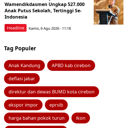
Wamendikdasmen Ungkap 527.000
Anak Putus Sekolah, Tertinggi Se-
Indonesia
Headline
Kamis, 6 Agu 2026 - 11:18
Tag Populer
Anak Kandung
APBD kab cirebon
deflasi jabar
direktur dan dewas BUMD kota cirebon
ekspor impor
eprsib
harga bahan pokok turun
ikon