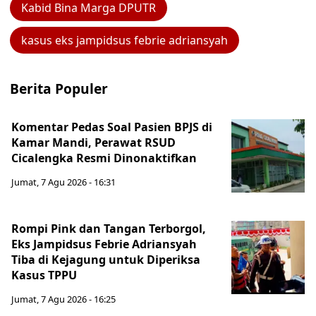
Kabid Bina Marga DPUTR
kasus eks jampidsus febrie adriansyah
Berita Populer
Komentar Pedas Soal Pasien BPJS di
Kamar Mandi, Perawat RSUD
Cicalengka Resmi Dinonaktifkan
Jumat, 7 Agu 2026 - 16:31
Rompi Pink dan Tangan Terborgol,
Eks Jampidsus Febrie Adriansyah
Tiba di Kejagung untuk Diperiksa
Kasus TPPU
Jumat, 7 Agu 2026 - 16:25