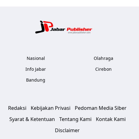
Jabar Publ
Nasional
Olahraga
Info Jabar
Cirebon
Bandung
Redaksi
Kebijakan Privasi
Pedoman Media Siber
Syarat & Ketentuan
Tentang Kami
Kontak Kami
Disclaimer