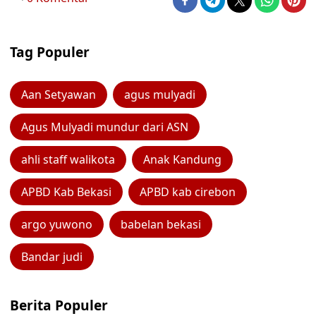
Tag Populer
Aan Setyawan
agus mulyadi
Agus Mulyadi mundur dari ASN
ahli staff walikota
Anak Kandung
APBD Kab Bekasi
APBD kab cirebon
argo yuwono
babelan bekasi
Bandar judi
Berita Populer