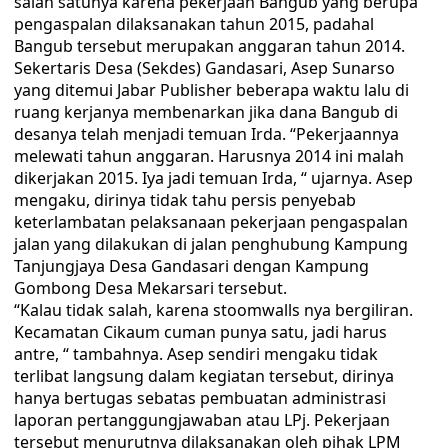
salah satunya karena pekerjaan Bangub yang berupa
pengaspalan dilaksanakan tahun 2015, padahal
Bangub tersebut merupakan anggaran tahun 2014.
Sekertaris Desa (Sekdes) Gandasari, Asep Sunarso
yang ditemui Jabar Publisher beberapa waktu lalu di
ruang kerjanya membenarkan jika dana Bangub di
desanya telah menjadi temuan Irda. “Pekerjaannya
melewati tahun anggaran. Harusnya 2014 ini malah
dikerjakan 2015. Iya jadi temuan Irda, “ ujarnya. Asep
mengaku, dirinya tidak tahu persis penyebab
keterlambatan pelaksanaan pekerjaan pengaspalan
jalan yang dilakukan di jalan penghubung Kampung
Tanjungjaya Desa Gandasari dengan Kampung
Gombong Desa Mekarsari tersebut.
“Kalau tidak salah, karena stoomwalls nya bergiliran.
Kecamatan Cikaum cuman punya satu, jadi harus
antre, “ tambahnya. Asep sendiri mengaku tidak
terlibat langsung dalam kegiatan tersebut, dirinya
hanya bertugas sebatas pembuatan administrasi
laporan pertanggungjawaban atau LPj. Pekerjaan
tersebut menurutnya dilaksanakan oleh pihak LPM