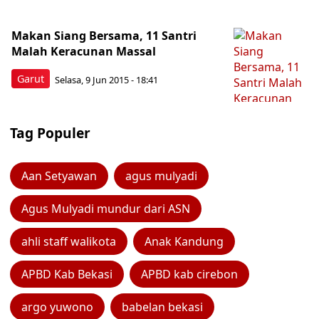
Makan Siang Bersama, 11 Santri
Malah Keracunan Massal
Garut
Selasa, 9 Jun 2015 - 18:41
Tag Populer
Aan Setyawan
agus mulyadi
Agus Mulyadi mundur dari ASN
ahli staff walikota
Anak Kandung
APBD Kab Bekasi
APBD kab cirebon
argo yuwono
babelan bekasi