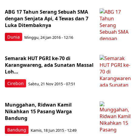
ABG 17 Tahun Serang Sebuah SMA
dengan Senjata Api, 4 Tewas dan 7
Luka Ditembaknya
Dunia
Minggu, 24 Jan 2016 - 12:16
Semarak HUT PGRI ke-70 di
Karangwareng, ada Sunatan Massal
Loh…
Cirebon
Sabtu, 21 Nov 2015 - 07:51
Munggahan, Ridwan Kamil
Nikahkan 15 Pasang Warga
Bandung
Bandung
Kamis, 18 Jun 2015 - 12:49