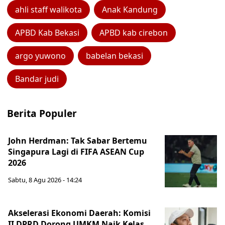
ahli staff walikota
Anak Kandung
APBD Kab Bekasi
APBD kab cirebon
argo yuwono
babelan bekasi
Bandar judi
Berita Populer
John Herdman: Tak Sabar Bertemu
Singapura Lagi di FIFA ASEAN Cup
2026
Sabtu, 8 Agu 2026 - 14:24
Akselerasi Ekonomi Daerah: Komisi
II DPRD Dorong UMKM Naik Kelas