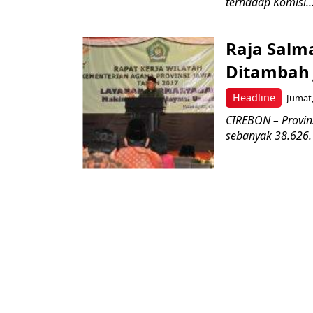
terhadap Komisi..
Raja Salm
Ditambah 
Headline
Jumat,
CIREBON – Provins
sebanyak 38.626.