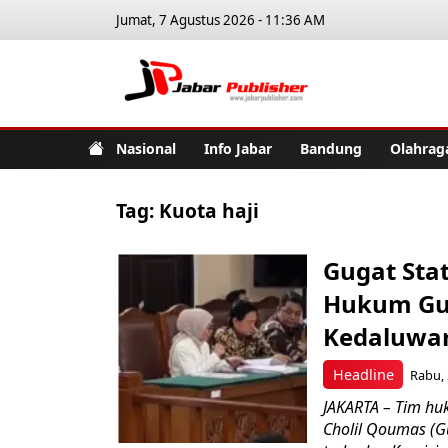
Jumat, 7 Agustus 2026 - 11:36 AM
Jabar Pub
Nasional
Info Jabar
Bandung
Olahrag
Tag:
Kuota haji
Gugat Sta
Hukum Gus
Kedaluwa
Headline
Rabu, 
JAKARTA – Tim h
Cholil Qoumas (G