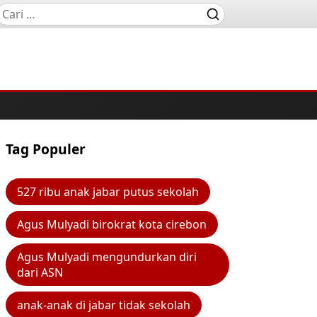
Tag Populer
527 ribu anak jabar putus sekolah
Agus Mulyadi birokrat kota cirebon
Agus Mulyadi mengundurkan diri
dari ASN
anak-anak di jabar tidak sekolah