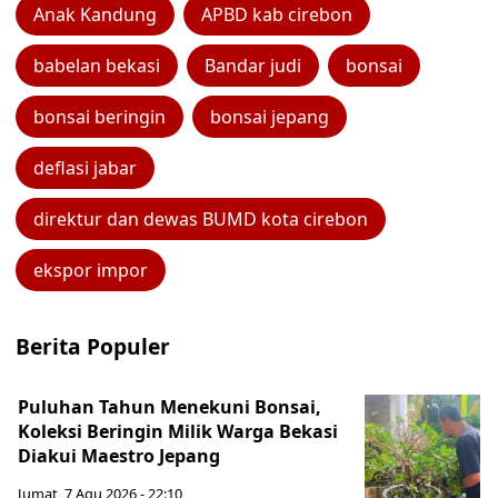
Anak Kandung
APBD kab cirebon
babelan bekasi
Bandar judi
bonsai
bonsai beringin
bonsai jepang
deflasi jabar
direktur dan dewas BUMD kota cirebon
ekspor impor
Berita Populer
Puluhan Tahun Menekuni Bonsai,
Koleksi Beringin Milik Warga Bekasi
Diakui Maestro Jepang
Jumat, 7 Agu 2026 - 22:10