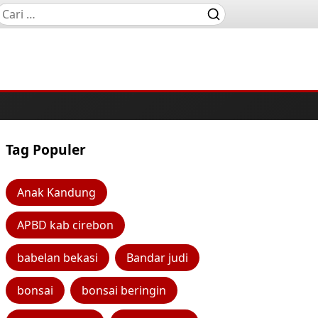
Tag Populer
Anak Kandung
APBD kab cirebon
babelan bekasi
Bandar judi
bonsai
bonsai beringin