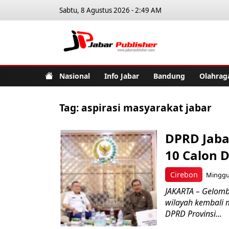
Sabtu, 8 Agustus 2026 - 2:49 AM
Jabar Pub
Nasional
Info Jabar
Bandung
Olahrag
Tag:
aspirasi masyarakat jabar
DPRD Jaba
10 Calon 
Cirebon
Minggu,
JAKARTA – Gelomb
wilayah kembali 
DPRD Provinsi...