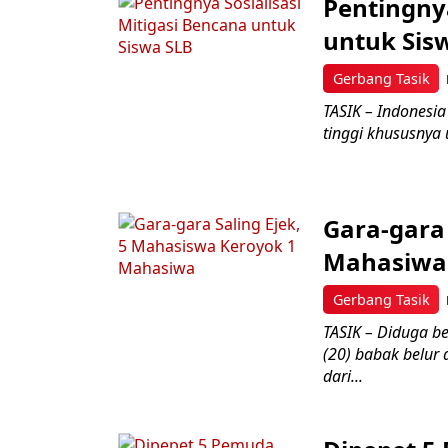
Pentingnya
untuk Sis
Gerbang Tasik
TASIK – Indonesi
tinggi khususnya
Gara-gara
Mahasiwa
Gerbang Tasik
TASIK – Diduga be
(20) babak belur
dari...