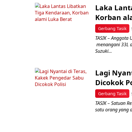
Laka Lant
Korban al
Gerbang Tasik
TASIK – Anggota U
menangani 33L at
Suzuki...
Lagi Nyan
Dicokok Po
Gerbang Tasik
TASIK – Satuan R
satu orang yang 