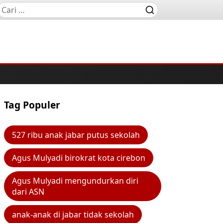
Tag Populer
527 ribu anak jabar putus sekolah
Agus Mulyadi birokrat kota cirebon
Agus Mulyadi mengundurkan diri
dari ASN
anak-anak di jabar tidak sekolah