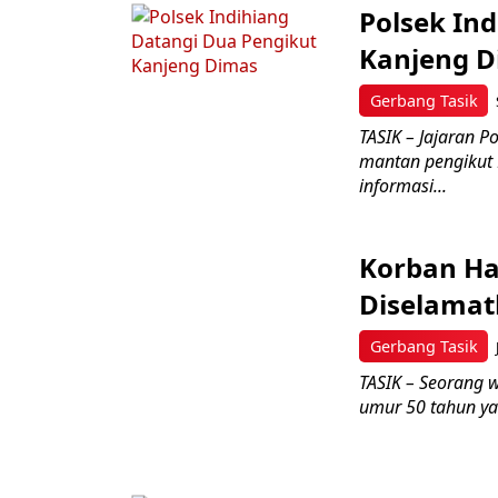
Polsek In
Kanjeng 
Gerbang Tasik
TASIK – Jajaran P
mantan pengikut
informasi...
Korban Han
Diselamat
Gerbang Tasik
TASIK – Seorang w
umur 50 tahun yan