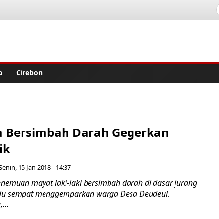
lisher
a
Cirebon
a Bersimbah Darah Gegerkan
ik
Senin, 15 Jan 2018 - 14:37
nemuan mayat laki-laki bersimbah darah di dasar jurang
raju sempat menggemparkan warga Desa Deudeul,
...