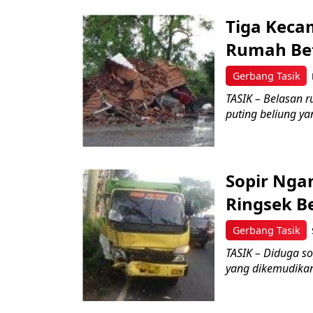
Tiga Keca
Rumah Be
Gerbang Tasik
TASIK – Belasan 
puting beliung y
Sopir Nga
Ringsek B
Gerbang Tasik
TASIK – Diduga so
yang dikemudikan