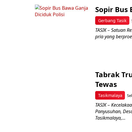
Sopir Bus 
Gerbang Tasik
TASIK – Satuan R
pria yang berproe
Tabrak Tr
Tewas
Tasikmalaya
Se
TASIK – Kecelakaa
Panyusuhan, Desa
Tasikmalaya,...