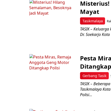
Misterius
Mayat
Tasikmalaya
Ra
TASIK – Keluarga 
Dr. Soekarjo Kota
Pesta Mir
Ditangkap 
Gerbang Tasik
TASIK – Beberapa
Tasikmalaya Kota
Polisi...