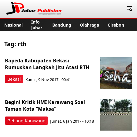
Jabar Publisher
Info
Nasional
Bandung
Olahraga
Cirebon
Jabar
Tag:
rth
Bapeda Kabupaten Bekasi
Rumuskan Langkah Jitu Atasi RTH
Bekasi
Kamis, 9 Nov 2017 - 00:41
Begini Kritik HMI Karawang Soal
Taman Kota “Maksa”
Gebang Karawang
Jumat, 6 Jan 2017 - 10:18