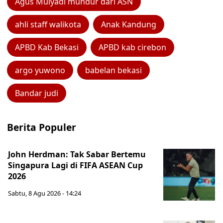
Agus Mulyadi mundur dari ASN
ahli staff walikota
Anak Kandung
APBD Kab Bekasi
APBD kab cirebon
argo yuwono
babelan bekasi
Bandar judi
Berita Populer
John Herdman: Tak Sabar Bertemu
Singapura Lagi di FIFA ASEAN Cup
2026
Sabtu, 8 Agu 2026 - 14:24