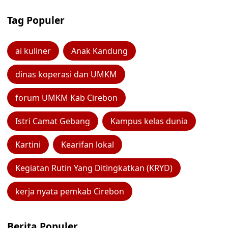
Tag Populer
ai kuliner
Anak Kandung
dinas koperasi dan UMKM
forum UMKM Kab Cirebon
Istri Camat Gebang
Kampus kelas dunia
Kartini
Kearifan lokal
Kegiatan Rutin Yang Ditingkatkan (KRYD)
kerja nyata pemkab Cirebon
Berita Populer