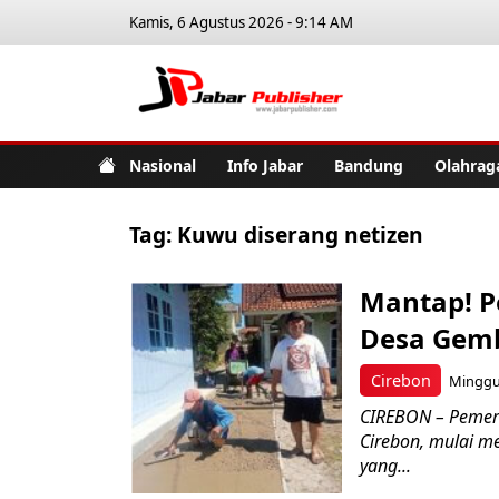
Kamis, 6 Agustus 2026 - 9:14 AM
Jabar Pub
Nasional
Info Jabar
Bandung
Olahrag
Tag:
Kuwu diserang netizen
Mantap! P
Desa Gemb
Cirebon
Minggu,
CIREBON – Pemer
Cirebon, mulai m
yang...