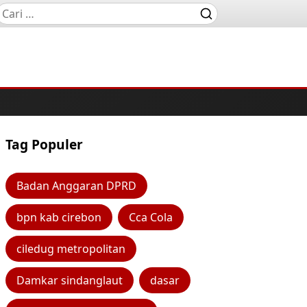
Tag Populer
Badan Anggaran DPRD
bpn kab cirebon
Cca Cola
ciledug metropolitan
Damkar sindanglaut
dasar